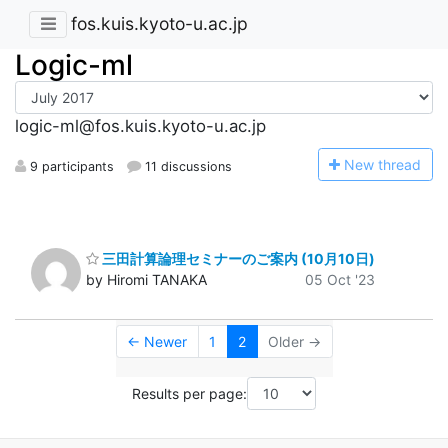
fos.kuis.kyoto-u.ac.jp
Logic-ml
logic-ml@fos.kuis.kyoto-u.ac.jp
N
ew thread
9 participants
11 discussions
三田計算論理セミナーのご案内 (10月10日)
by Hiromi TANAKA
05 Oct '23
← Newer
1
2
Older →
Results per page: