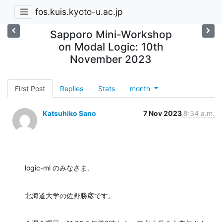
fos.kuis.kyoto-u.ac.jp
Sapporo Mini-Workshop
on Modal Logic: 10th
November 2023
First Post
Replies
Stats
month
Katsuhiko Sano
7 Nov 2023
8:34 a.m.
logic-ml のみなさま、
北海道大学の佐野勝彦です。