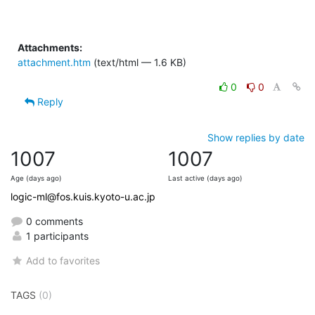
Attachments:
attachment.htm
(text/html — 1.6 KB)
0
0
Reply
Show replies by date
1007
1007
Age (days ago)
Last active (days ago)
logic-ml@fos.kuis.kyoto-u.ac.jp
0 comments
1 participants
Add to favorites
TAGS
(0)