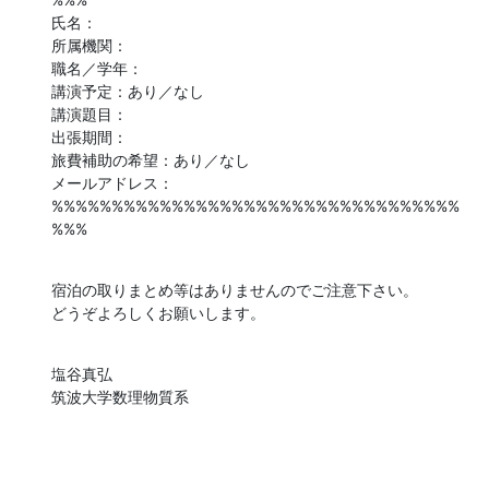
氏名：

所属機関：

職名／学年：

講演予定：あり／なし

講演題目：

出張期間：

旅費補助の希望：あり／なし

メールアドレス：

%%%%%%%%%%%%%%%%%%%%%%%%%%%%%%%%%%
%%%
宿泊の取りまとめ等はありませんのでご注意下さい。

どうぞよろしくお願いします。
塩谷真弘

筑波大学数理物質系