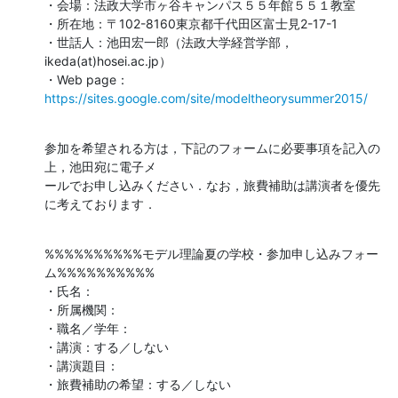
・会場：法政大学市ヶ谷キャンパス５５年館５５１教室

・所在地：〒102-8160東京都千代田区富士見2-17-1

・世話人：池田宏一郎（法政大学経営学部，
ikeda(at)hosei.ac.jp）

・Web page：
https://sites.google.com/site/modeltheorysummer2015/
参加を希望される方は，下記のフォームに必要事項を記入の
上，池田宛に電子メ

ールでお申し込みください．なお，旅費補助は講演者を優先
に考えております．
%%%%%%%%%%モデル理論夏の学校・参加申し込みフォー
ム%%%%%%%%%%

・氏名：

・所属機関：

・職名／学年：

・講演：する／しない

・講演題目：

・旅費補助の希望：する／しない
