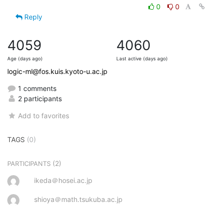
0
0
Reply
4059
4060
Age (days ago)
Last active (days ago)
logic-ml@fos.kuis.kyoto-u.ac.jp
1 comments
2 participants
Add to favorites
TAGS
(0)
(2)
PARTICIPANTS
ikeda＠hosei.ac.jp
shioya＠math.tsukuba.ac.jp