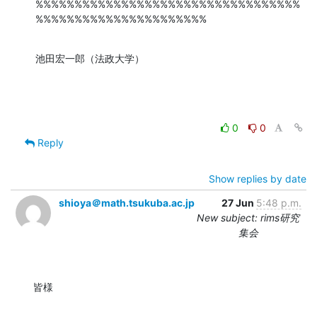
%%%%%%%%%%%%%%%%%%%%%%%%%%%%%%%%%%
%%%%%%%%%%%%%%%%%%%%%%
池田宏一郎（法政大学）
0
0
Reply
Show replies by date
shioya＠math.tsukuba.ac.jp
27 Jun
5:48 p.m.
New subject: rims研究
集会
皆様