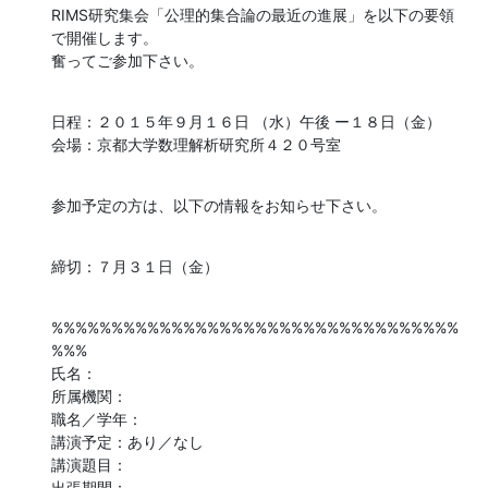
RIMS研究集会「公理的集合論の最近の進展」を以下の要領
で開催します。

奮ってご参加下さい。
日程：２０１５年９月１６日 （水）午後 ー１８日（金）

会場：京都大学数理解析研究所４２０号室
参加予定の方は、以下の情報をお知らせ下さい。
締切：７月３１日（金）
%%%%%%%%%%%%%%%%%%%%%%%%%%%%%%%%%%
%%%

氏名：

所属機関：

職名／学年：

講演予定：あり／なし

講演題目：

出張期間：
