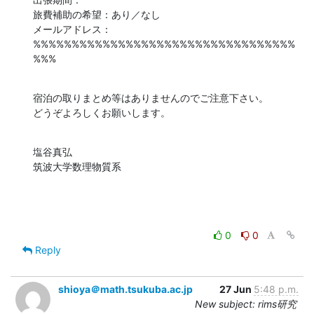
旅費補助の希望：あり／なし

メールアドレス：

%%%%%%%%%%%%%%%%%%%%%%%%%%%%%%%%%%
%%%
宿泊の取りまとめ等はありませんのでご注意下さい。

どうぞよろしくお願いします。
塩谷真弘

筑波大学数理物質系
0
0
Reply
shioya＠math.tsukuba.ac.jp
27 Jun
5:48 p.m.
New subject: rims研究