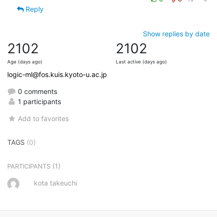
Reply
Show replies by date
2102
2102
Age (days ago)
Last active (days ago)
logic-ml@fos.kuis.kyoto-u.ac.jp
0 comments
1 participants
Add to favorites
TAGS
(0)
(1)
PARTICIPANTS
kota takeuchi