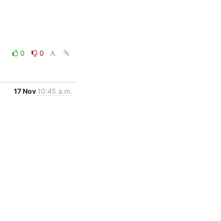
0
0
17 Nov
10:45 a.m.