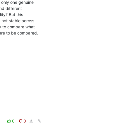
 only one genuine 
d different 
y? But this 
 not stable across 
sy to compare what 
are to be compared.
0
0