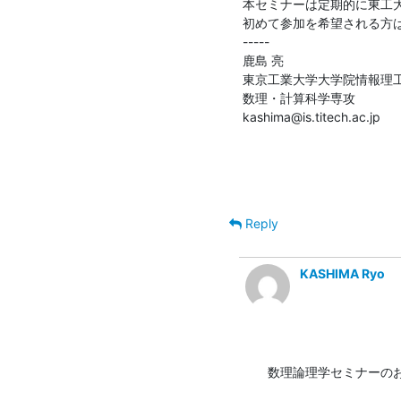
本セミナーは定期的に東工大
初めて参加を希望される方は
-----

鹿島 亮

東京工業大学大学院情報理工
数理・計算科学専攻

kashima@is.titech.ac.jp
Reply
KASHIMA Ryo
数理論理学セミナーの