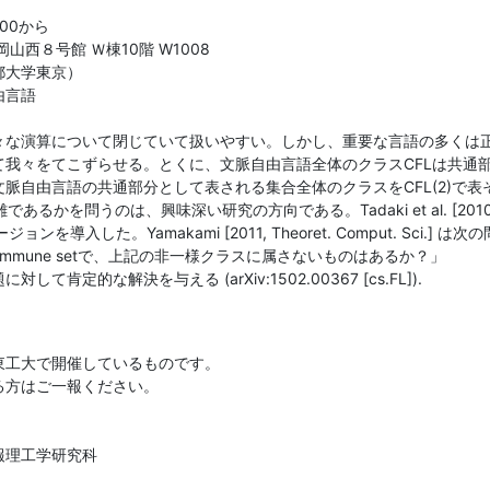
00から

西８号館 Ｗ棟10階 W1008

大学東京）

言語

々な演算について閉じていて扱いやすい。しかし、重要な言語の多くは
て我々をてこずらせる。とくに、文脈自由言語全体のクラスCFLは共通
脈自由言語の共通部分として表される集合全体のクラスをCFL(2)で表
あるかを問うのは、興味深い研究の方向である。Tadaki et al. [2010, The
ージョンを導入した。Yamakami [2011, Theoret. Comput. Sci.]
L-immune setで、上記の非一様クラスに属さないものはあるか？」

て肯定的な解決を与える (arXiv:1502.00367 [cs.FL]).
工大で開催しているものです。

方はご一報ください。

理工学研究科
