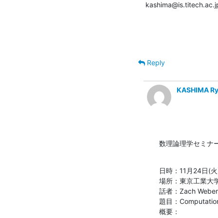
kashima@is.titech.ac.j
Reply
KASHIMA R
数理論理学セミナ
日時：11月24日(火) 
場所：東京工業大学 
話者：Zach Weber (U
題目：Computation in
概要：
