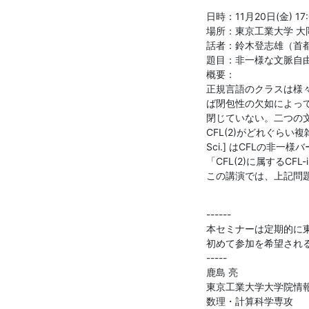
日時：11月20日(金) 17:
場所：東京工業大学 大岡山
話者：鈴木登志雄（首都
題目：非一様な文脈自由
概要：

正規言語のクラスは様
ば閉包性の欠如によっ
閉じていない。二つの文
CFL(2)がどれぐらい複雑で
Sci.] はCFLの非一様バ
「CFL(2)に属するCF
この講演では、上記問題に対し
------

本セミナーは定期的に東
初めて参加を希望される
-----

鹿島 亮

東京工業大学大学院情報
数理・計算科学専攻
