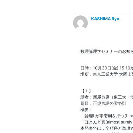
KASHIMA Ryo
数理論理学セミナーのお知
日時：10月30日(金) 15:10
場所：東京工業大学 大岡山西８
【１】

話者：新屋良磨（東工大・博
題目：正規言語の零壱則

概要：

「論理Lが零壱則を持つ(L ha
「ほとんど真(almost surel
本発表では，全順序と単項