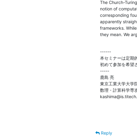
The Church-Turing 
notion of computat
corresponding foun
apparently straigh
frameworks. While 
they mean. We arg
------

本セミナーは定期
初めて参加を希望さ
-----

鹿島 亮

東京工業大学大学院
数理・計算科学専攻
kashima@is.titech.
Reply