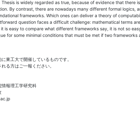
Thesis is widely regarded as true, because of evidence that there is
ion. By contrast, there are nowadays many different formal logics, an
dational frameworks. Which ones can deliver a theory of computabilit
tforward question faces a difficult challenge: mathematical terms are
it is easy to compare what different frameworks say, it is not so ea
ue for some minimal conditions that must be met if two frameworks 
的に東工大で開催しているものです。

れる方はご一報ください。

情報理工学研究科



ac.jp