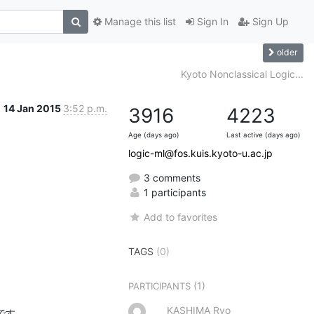
Manage this list
Sign In
Sign Up
older
Kyoto Nonclassical Logic...
14 Jan 2015
3:52 p.m.
3916
4223
Age (days ago)
Last active (days ago)
logic-ml@fos.kuis.kyoto-u.ac.jp
3 comments
1 participants
Add to favorites
TAGS
(0)
(1)
PARTICIPANTS
KASHIMA Ryo
す。
