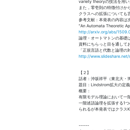
variety theoryの
また，零壱則の特徴付けか
クラスへの拡張についても言
参考文献：本発表の内容は次
http://arxiv.org/abs/1509
論理・オートマトンの基礎は仮
資料にちらっと目を通してお
http://www.slideshare.net/
【２】

話者：沖坂祥平（東北大・博
題目：Lindstrom拡大の定
概要：

有限モデル理論において一
一階述語論理を拡張する1つの手
られるが本発表ではクラス
------
