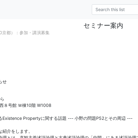
セミナー案内
/10京都）：参加・講演募集
らせ
ら

号館 Ｗ棟10階 W1008



tence Propertyに関する話題 --- 小野の問題P52とその周辺 ---

紹介をします。

論理とは、直観主義述語論理と古典述語論理の「中間」にある述語論理で