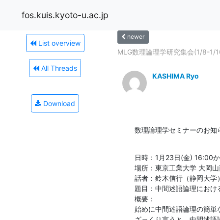
fos.kuis.kyoto-u.ac.jp
newer
List overview
MLG数理論理学研究集会(1/8-1
All Threads
KASHIMA Ryo
Download
数理論理学セミナーのお知
日時：1月23日(金) 16:00か
場所：東京工業大学 大岡山西８
話者：鈴木信行（静岡大学）
題目：中間述語論理におけるExis
概要：

始めに中間述語論理の簡単な
ざっくり言うと、中間述語