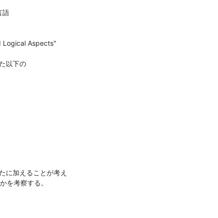
語

た以下の

を新たに加えることが考え
るかを考察する。