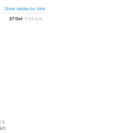
Show replies by date
27 Oct
11:04 a.m.
言う．

の
