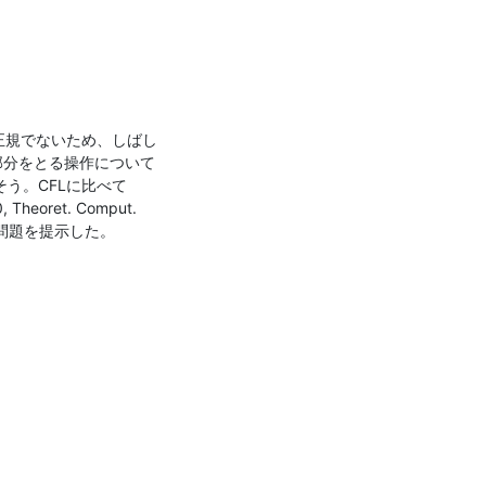
正規でないため、しばし
部分をとる操作について
そう。CFLに比べて
oret. Comput. 
 は次の問題を提示した。