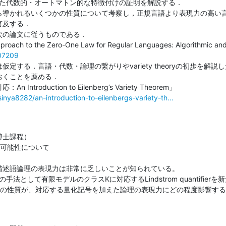
技法を用いた代数的・オートマトン的な特徴付けの証明を解説する．

ら導かれるいくつかの性質について考察し，正規言語より表現力の高い言
及する．

の論文に従うものである．

.07209
定する．言語・代数・論理の繋がりやvariety theoryの初歩を解説し
くことを薦める．

sinya8282/an-introduction-to-eilenbergs-variety-th...
士課程）

義可能性について

階述語論理の表現力は非常に乏しいことが知られている。

法として有限モデルのクラスKに対応するLindstrom quantifier
Kの性質が、対応する量化記号を加えた論理の表現力にどの程度影響す