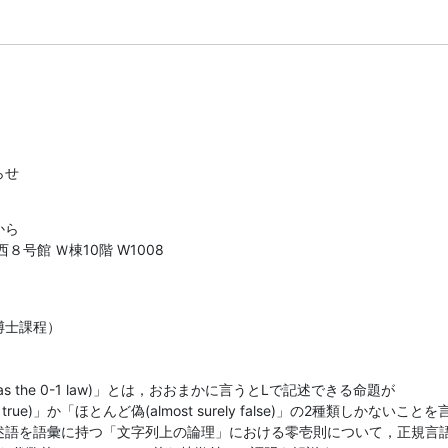
らせ
から

号館 Ｗ棟10階 W1008
士課程）

s the 0-1 law)」とは，おおまかに言うとLで記述できる命題が

y true)」か「ほとんど偽(almost surely false)」の2種類しかないことを
述語を語彙に持つ「文字列上の論理」における零壱則について，正規言語