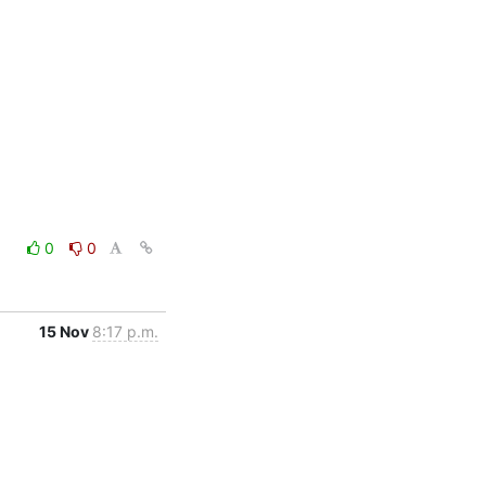
0
0
15 Nov
8:17 p.m.