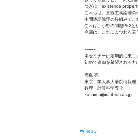
つぎに、existence proper
これらは、直観主義論理の構成性
中間述語論理の枠組みでこ
これは、小野の問題P52と
今回は、これにまつわる若
------

本セミナーは定期的に東工
初めて参加を希望される方は
-----

鹿島 亮

東京工業大学大学院情報理工
数理・計算科学専攻

kashima@is.titech.ac.jp
Reply