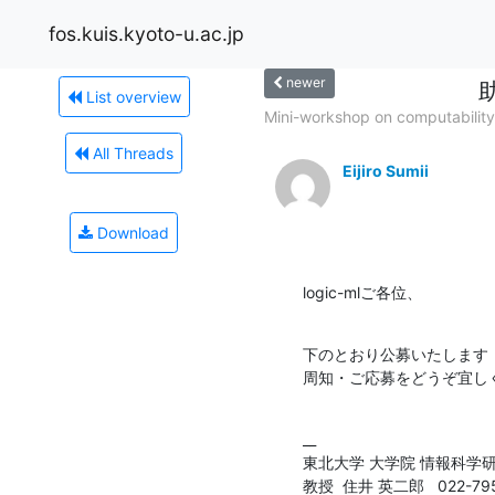
fos.kuis.kyoto-u.ac.jp
newer
List overview
Mini-workshop on computability 
All Threads
Eijiro Sumii
Download
logic-mlご各位、
下のとおり公募いたします（大
周知・ご応募をどうぞ宜し
__

東北大学 大学院 情報科学
教授  住井 英二郎   022-795-7