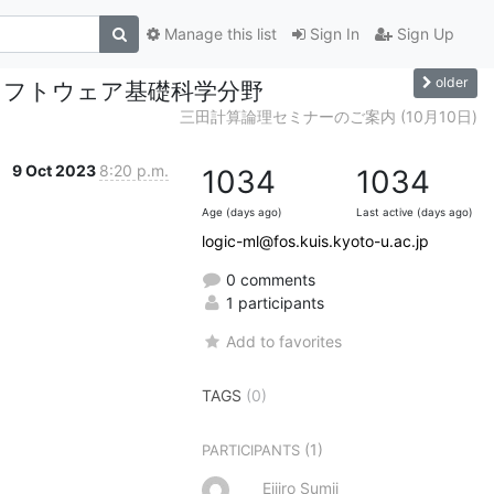
Manage this list
Sign In
Sign Up
older
 ソフトウェア基礎科学分野
三田計算論理セミナーのご案内 (10月10日)
9 Oct 2023
8:20 p.m.
1034
1034
Age (days ago)
Last active (days ago)
logic-ml@fos.kuis.kyoto-u.ac.jp
0 comments
1 participants
Add to favorites
TAGS
(0)
(1)
PARTICIPANTS
Eijiro Sumii