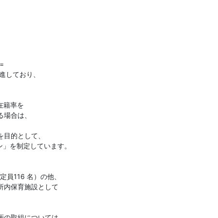


を推進しており、

籍率を

場合は、

目的として、

」を制定しています。

116 名）の他、

所内保育施設として

の取組については、
