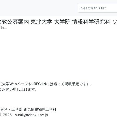
助教公募案内 東北大学 大学院 情報科学研究科
in...
学WebページやJREC-INには追って掲載予定です）。

くお願い申し上げます。
研究科・工学部 電気情報物理工学科

526   sumii@tohoku.ac.jp