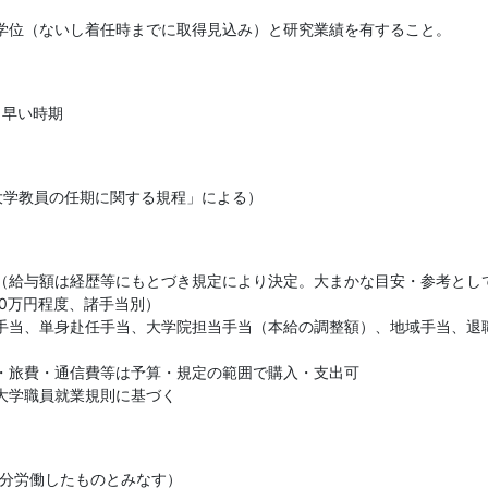
学位（ないし着任時までに取得見込み）と研究業績を有すること。
く早い時期
大学教員の任期に関する規程」による）
（給与額は経歴等にもとづき規定により決定。大まかな目安・参考とし
0万円程度、諸手当別）

手当、単身赴任手当、大学院担当手当（本給の調整額）、地域手当、退
・旅費・通信費等は予算・規定の範囲で購入・支出可

大学職員就業規則に基づく
5分労働したものとみなす）
