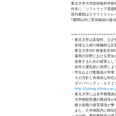
東北大学大学院情報科学研究科 住
件名に「ソフトウェア基礎科
添付書類はクラウドストレー
1週間以内に受信確認の返
===================
・東北大学は多様性、公正性、包摂性
　多様な人材の積極的な応募
　東北大学DEI 推進宣言WE
・雇用の分野における男女
　改善するための措置とし
　女性を優先的に採用します
・学生および教職員が学業
　その方針と具体的な対応
　ダイバーシティ・エクイテ
http://tumug.tohoku.ac.j
・東北大学には全学教職員が
　大学病院所属の職員等が利
　最大規模の保育環境が整っ
　また、大学病院内に軽症
・その他、男性教職員の育