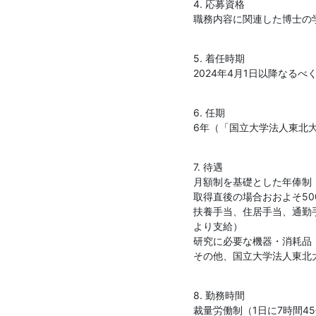
4. 応募資格

職務内容に関連した博士の
5. 着任時期

2024年4月1日以降なるべ
6. 任期

6年（「国立大学法人東北
7. 待遇

月額制を基礎とした年俸制
取得直後の場合おおよそ50
扶養手当、住居手当、通勤
より支給）

研究に必要な機器・消耗品
その他、国立大学法人東北
8. 勤務時間

裁量労働制（1日に7時間4