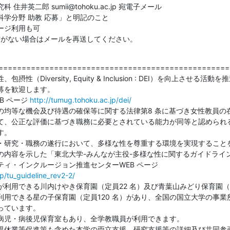
井英二郎 sumii@tohoku.ac.jp 宛電子メール

学分野 助教 応募」と明記のこと

ジ利用も可

信がない場合はメールを再送してください。
===================================================
（Diversity, Equity & Inclusion : DEI）を向上させる活動
を歓迎します。

B ページ 
http://tumug.tohoku.ac.jp/dei/
の均等な機会及び待遇の確保等に関する法律第8 条に基づき女性教員の在
て、公正な評価に基づき職務に必要とされている能力が同等と認められる
。

・研究・職務の遂行において、多様な性を尊重する環境を実現することを
の内容を示した「東北大学-みんなが主役-多様な性に関するガイドライン
ィ・インクルージョン推進センターWEB ページ

p/tu_guideline_rev2-2/
利用できる川内けやき保育園（定員22 名）及び青葉山みどり保育園（定員
用できる星の子保育園（定員120 名）があり、全国の国立大学の事業
ています。

病児・病後児保育室もあり、全学教職員が利用できます。

児休業等促進策も含めた本学の両立支援、研究支援等の詳細及び共同参画