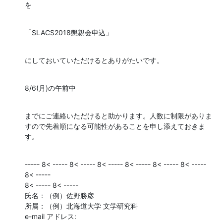
を
「SLACS2018懇親会申込」
にしておいていただけるとありがたいです。
8/6(月)の午前中
までにご連絡いただけると助かります。人数に制限がありま
すので先着順になる可能性があることを申し添えておきま
す。
----- 8< ----- 8< ----- 8< ----- 8< ----- 8< ----- 8< ----- 
8< -----

8< ----- 8< -----

氏名：（例）佐野勝彦

所属：（例）北海道大学 文学研究科

e-mail アドレス:
