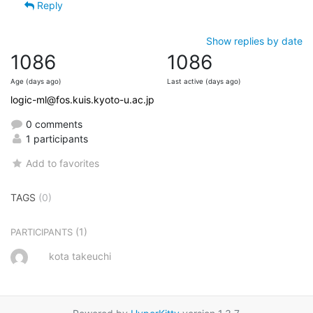
Reply
Show replies by date
1086
1086
Age (days ago)
Last active (days ago)
logic-ml@fos.kuis.kyoto-u.ac.jp
0 comments
1 participants
Add to favorites
TAGS
(0)
(1)
PARTICIPANTS
kota takeuchi