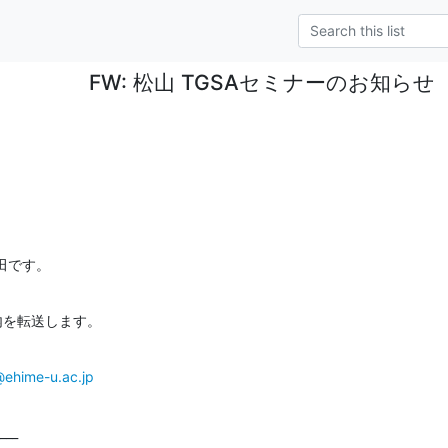
FW: 松山 TGSAセミナーのお知ら
田です。
内を転送します。
h@ehime-u.ac.jp
___
