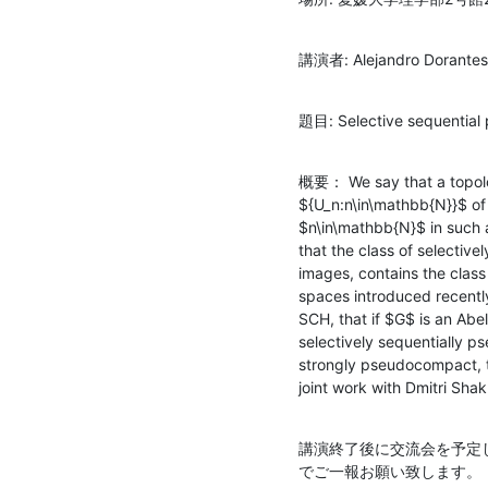
講演者: Alejandro Dorant
題目: Selective sequentia
概要： We say that a topologi
${U_n:n\in\mathbb{N}}$ of
$n\in\mathbb{N}$ in such 
that the class of selectiv
images, contains the class
spaces introduced recently
SCH, that if $G$ is an Abe
selectively sequentially 
strongly pseudocompact, th
joint work with Dmitri Sha
講演終了後に交流会を予定
でご一報お願い致します。