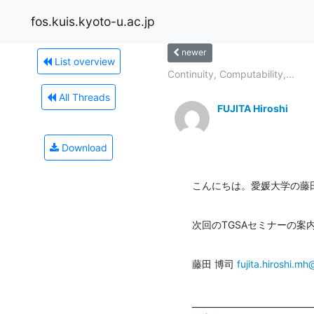
fos.kuis.kyoto-u.ac.jp
newer
List overview
Continuity, Computability,...
All Threads
FUJITA Hiroshi
Download
こんにちは。愛媛大学の藤
次回のTGSAセミナーの案
藤田 博司 
fujita.hiroshi.m
_____________________________