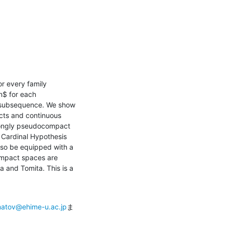
 every family 
$ for each 
 subsequence. We show 
cts and continuous 
trongly pseudocompact 
 Cardinal Hypothesis 
so be equipped with a 
ompact spaces are 
 and Tomita. This is a 
matov@ehime-u.ac.jp
ま