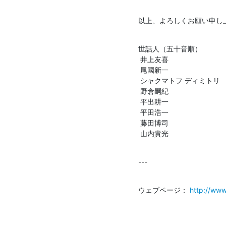
以上、よろしくお願い申し
世話人（五十音順）

 井上友喜

 尾國新一

 シャクマトフ ディミトリ

 野倉嗣紀

 平出耕一

 平田浩一

 藤田博司

 山内貴光
---
ウェブページ： 
http://www