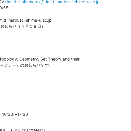
OV 
dmitri.shakhmatov@dmitri.math.sci.ehime-u.ac.jp
:55

tri.math.sci.ehime-u.ac.jp

ーのお知らせ（４月１９日）
pology, Geometry, Set Theory and their

TGSAセミナー）のお知らせです。
16:30〜17:30
階，大演習室 (201号室)