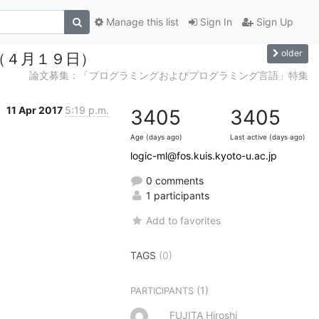
Manage this list
Sign In
Sign Up
older
せ（４月１９日）
論文募集：「プログラミングおよびプログラミング言語」特集
11 Apr 2017
5:19 p.m.
3405
3405
Age (days ago)
Last active (days ago)
logic-ml@fos.kuis.kyoto-u.ac.jp
0 comments
1 participants
Add to favorites
TAGS
(0)
(1)
PARTICIPANTS
FUJITA Hiroshi