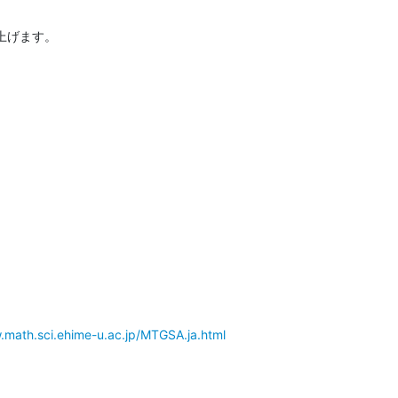
上げます。
.math.sci.ehime-u.ac.jp/MTGSA.ja.html