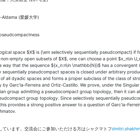
es-Aldama (愛媛大学)
l pseudcompactness
cal space $X$ is {\em selectively sequentially pseudcompact} if for
 non-empty open subsets of $X$, one can choose a point $x_n\in U_n
a way that the sequence ${x_n:n\in \mathbb{N}}$ has a convergent
ely sequentially pseudcompact spaces is closed under arbitrary produ
 of all dyadic spaces and forms a proper subclass of the class of s
 by Garc'ia-Ferreira and Ortiz-Castillo. We prove, under the Singular
lian group admitting a pseudocompact group topology, then it can al
pseudcompact group topology. Since selectively sequentially pseudc
is provides a strong positive answer to a question of Garc'ia-Ferreira
khmatov.
しています。交流会にご参加いただける方はシャクマトフ
dmitri.shakh