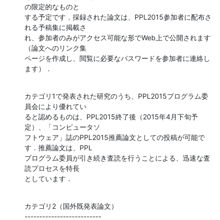
の限定的なものと

する予定です．採録された論文は、PPL2015参加者に配布さ
れる予稿集に掲載さ

れ、参加者のみがアクセス可能な形でWeb上で公開されます
（論文へのリンク集

ページを作成し、閲覧に必要なパスワードを参加者に連絡し
ます）．
カテゴリ1で発表された研究のうち、PPL2015プログラム委
員会により優れてい

ると認めるものは、PPL2015終了後（2015年4月下旬予
定）、「コンピュータソ

フトウェア」誌のPPL2015推薦論文としての投稿が可能で
す．推薦論文は、PPL

プログラム委員が引き続き査読を行うことによる、迅速な査
読プロセスを特長

としています．
カテゴリ2（国外既発表論文）

--------------------------
