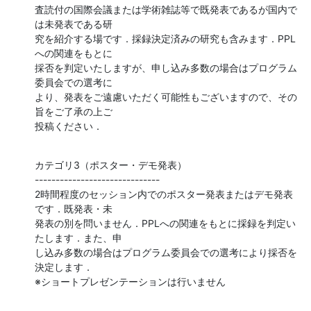
査読付の国際会議または学術雑誌等で既発表であるが国内で
は未発表である研

究を紹介する場です．採録決定済みの研究も含みます．PPL
への関連をもとに

採否を判定いたしますが、申し込み多数の場合はプログラム
委員会での選考に

より、発表をご遠慮いただく可能性もございますので、その
旨をご了承の上ご

投稿ください．
カテゴリ3（ポスター・デモ発表）

------------------------------

2時間程度のセッション内でのポスター発表またはデモ発表
です．既発表・未

発表の別を問いません．PPLへの関連をもとに採録を判定い
たします．また、申

し込み多数の場合はプログラム委員会での選考により採否を
決定します．      

※ショートプレゼンテーションは行いません