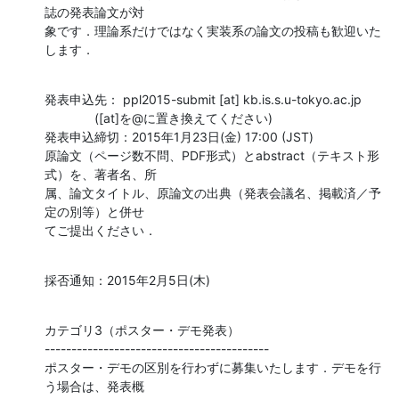
誌の発表論文が対

象です．理論系だけではなく実装系の論文の投稿も歓迎いた
します．
発表申込先： ppl2015-submit [at] kb.is.s.u-tokyo.ac.jp

              ([at]を@に置き換えてください)

発表申込締切：2015年1月23日(金) 17:00 (JST)

原論文（ページ数不問、PDF形式）とabstract（テキスト形
式）を、著者名、所

属、論文タイトル、原論文の出典（発表会議名、掲載済／予
定の別等）と併せ

てご提出ください．
採否通知：2015年2月5日(木)
カテゴリ3（ポスター・デモ発表）

------------------------------------------

ポスター・デモの区別を行わずに募集いたします．デモを行
う場合は、発表概
