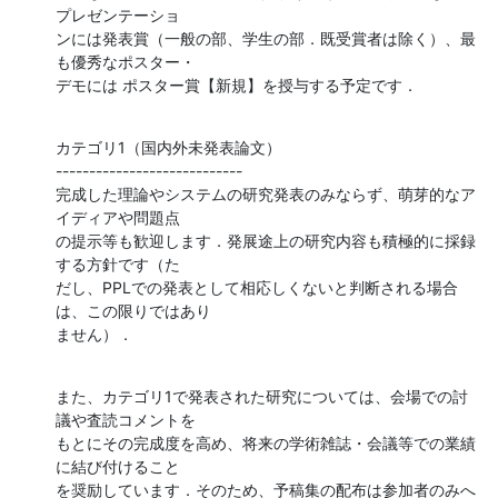
プレゼンテーショ

ンには発表賞（一般の部、学生の部．既受賞者は除く）、最
も優秀なポスター・

デモには ポスター賞【新規】を授与する予定です．
カテゴリ1（国内外未発表論文）

----------------------------

完成した理論やシステムの研究発表のみならず、萌芽的なア
イディアや問題点

の提示等も歓迎します．発展途上の研究内容も積極的に採録
する方針です（た

だし、PPLでの発表として相応しくないと判断される場合
は、この限りではあり

ません）．
また、カテゴリ1で発表された研究については、会場での討
議や査読コメントを

もとにその完成度を高め、将来の学術雑誌・会議等での業績
に結び付けること

を奨励しています．そのため、予稿集の配布は参加者のみへ