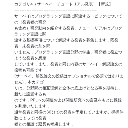
カテゴリ4（サーベイ・チュートリアル発表）【新規】                   

------------------------------------------------

サーベイはプログラミング言語に関連するトピックについて
の（発表者の研究

も含め）研究動向を紹介する発表、チュートリアルはプログ
ラミング言語に関

連する基礎事項について解説する発表を募集します．既発
表・未発表の別を問

いません．プログラミング言語分野の学生、研究者に役立つ
ような発表を想定

しています．また、発表と同じ内容のサーベイ・解説論文の
投稿も可能です

(サーベイ、解説論文の投稿はオプショナルで必須ではありま
せん)．本カテゴ

リは、分野間の相互理解と全体の底上げとなる事を期待し、
新たに設置するも

のです．PPLへの関連および関連研究への言及をもとに採録
を判定いたします．

通常発表と同様の30分での発表を予定していますが、採択件
数によっては発表

者との相談で延長も考慮します．