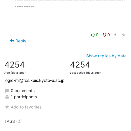
-----------
0
0
Reply
Show replies by date
4254
4254
Age (days ago)
Last active (days ago)
logic-ml@fos.kuis.kyoto-u.ac.jp
0 comments
1 participants
Add to favorites
TAGS
(0)