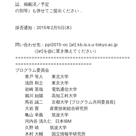
誌、掲載済／予定

の別等）も併せてご提出ください．
採否通知：2015年2月5日(木)
問い合わせ先：ppl2015-oc [at] kb.is.s.u-tokyo.ac.jp

              （[at]を@に置き換えてください）

==========================================
============================

プログラム委員会

        青戸 等人       東北大学

        浅田 和之       東京大学

        岩崎 英哉       電気通信大学

        鵜川 始陽       高知工科大学

        馬谷 誠二       京都大学 [プログラム共同委員長]

        大岩 寛         産業技術総合研究所

        亀山 幸義       筑波大学

        河内谷 清久仁   日本IBM

        久野 靖         筑波大学

        木村 大輔       国立情報学研究所
