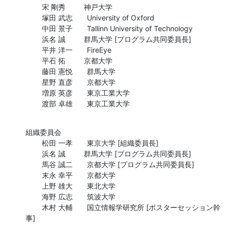
        宋 剛秀         神戸大学

        塚田 武志       University of Oxford

        中田 景子       Tallinn University of Technology

        浜名 誠         群馬大学 [プログラム共同委員長]

        平井 洋一       FireEye

        平石 拓         京都大学

        藤田 憲悦       群馬大学

        星野 直彦       京都大学

        増原 英彦       東京工業大学

        渡部 卓雄       東京工業大学
組織委員会

        松田 一孝       東京大学 [組織委員長]

        浜名 誠         群馬大学 [プログラム共同委員長]

        馬谷 誠二       京都大学 [プログラム共同委員長]

        末永 幸平       京都大学 

        上野 雄大       東北大学

        海野 広志       筑波大学

        木村 大輔       国立情報学研究所 [ポスターセッション幹
事]

---------------------------------------------------------------