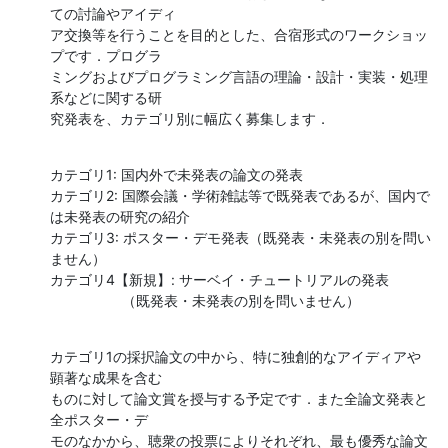
ての討論やアイディ

ア交換等を行うことを目的とした、合宿形式のワークショッ
プです．プログラ

ミングおよびプログラミング言語の理論・設計・実装・処理
系などに関する研

究発表を、カテゴリ別に幅広く募集します．
カテゴリ1: 国内外で未発表の論文の発表

カテゴリ2: 国際会議・学術雑誌等で既発表であるが、国内で
は未発表の研究の紹介

カテゴリ3: ポスター・デモ発表（既発表・未発表の別を問い
ません）

カテゴリ4【新規】: サーベイ・チュートリアルの発表

                  （既発表・未発表の別を問いません）
カテゴリ1の採択論文の中から、特に独創的なアイディアや
顕著な成果を含む 

ものに対して論文賞を授与する予定です．また全論文発表と
全ポスター・デ 

モのなかから、聴衆の投票によりそれぞれ、最も優秀な論文