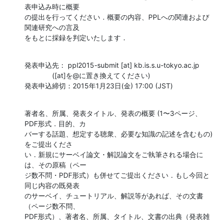
表申込み時に概要

の提出を行ってください．概要の内容、PPLへの関連および
関連研究への言及

をもとに採録を判定いたします．
発表申込先： ppl2015-submit [at] kb.is.s.u-tokyo.ac.jp

              ([at]を@に置き換えてください)

発表申込締切：2015年1月23日(金) 17:00 (JST)
著者名、所属、発表タイトル、発表の概要 (1〜3ページ、
PDF形式．目的、カ

バーする話題、想定する聴衆、必要な知識の記述を含むもの)
をご提出くださ

い．新規にサーベイ論文・解説論文をご執筆される場合に
は、その原稿（ペー

ジ数不問・PDF形式）も併せてご提出ください．もし今回と
同じ内容の既発表

のサーベイ、チュートリアル、解説等があれば、その文書
（ページ数不問、

PDF形式）、著者名、所属、タイトル、文書の出典（発表雑