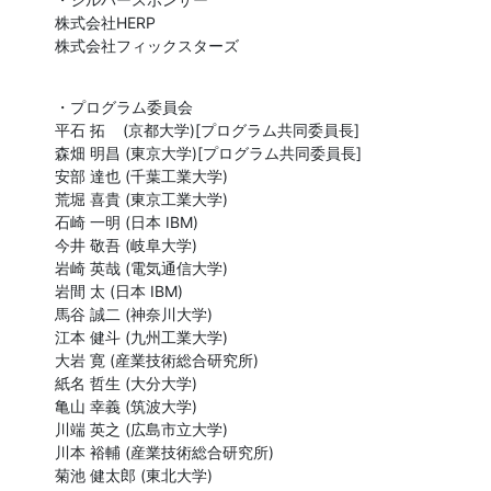
株式会社HERP

株式会社フィックスターズ
・プログラム委員会

平石 拓    (京都大学)[プログラム共同委員長]

森畑 明昌 (東京大学)[プログラム共同委員長]

安部 達也 (千葉工業大学)

荒堀 喜貴 (東京工業大学)

石崎 一明 (日本 IBM)

今井 敬吾 (岐阜大学)

岩崎 英哉 (電気通信大学)

岩間 太 (日本 IBM)

馬谷 誠二 (神奈川大学)

江本 健斗 (九州工業大学)

大岩 寛 (産業技術総合研究所)

紙名 哲生 (大分大学)

亀山 幸義 (筑波大学)

川端 英之 (広島市立大学)

川本 裕輔 (産業技術総合研究所)

菊池 健太郎 (東北大学)
