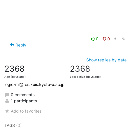
==========================================
======================
0
0
Reply
Show replies by date
2368
2368
Age (days ago)
Last active (days ago)
logic-ml@fos.kuis.kyoto-u.ac.jp
0 comments
1 participants
Add to favorites
TAGS
(0)