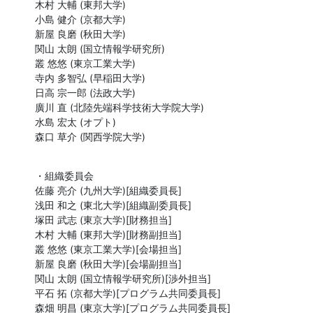
木村 大輔 (東邦大学)

小島 健介 (京都大学)

新屋 良磨 (秋田大学)

関山 太朗 (国立情報学研究所)

叢 悠悠 (東京工業大学)

寺内 多智弘 (早稲田大学)

日高 宗一郎 (法政大学)

廣川 直 (北陸先端科学技術大学院大学)

水島 宏太 (オプト)

森口 草介 (関西学院大学)
・組織委員会

佐藤 亮介 (九州大学)[組織委員長]

浅田 和之 (東北大学)[組織副委員長]

塚田 武志 (東京大学)[財務担当]

木村 大輔 (東邦大学)[財務副担当]

叢 悠悠 (東京工業大学)[会場担当]

新屋 良磨 (秋田大学)[会場副担当]

関山 太朗 (国立情報学研究所)[渉外担当]

平石 拓 (京都大学)[プログラム共同委員長]

森畑 明昌 (東京大学)[プログラム共同委員長]
