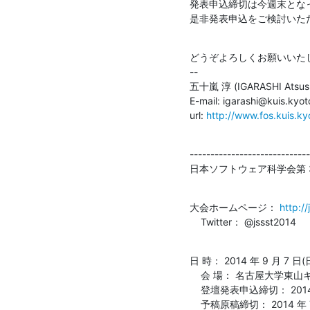
発表申込締切は今週末とな
是非発表申込をご検討いた
どうぞよろしくお願いいたし
--

五十嵐 淳 (IGARASHI Atsushi
E-mail: igarashi@kuis.kyoto
url: 
http://www.fos.kuis.ky
-----------------------------
日本ソフトウェア科学会第 
大会ホームページ： 
http:/
    Twitter： @jssst2014
日 時： 2014 年 9 月 7 日(日
    会 場： 名古屋大学東山キャンパス

    登壇発表申込締切： 2014 年 6 月 27 日(金)

    予稿原稿締切： 2014 年 7 月 22 日(火)
