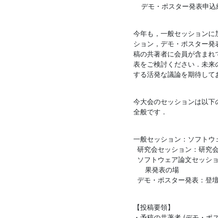
    デモ・ポスター発表申込締
今年も，一般セッションに
ション，デモ・ポスター発
稿の共著者に会員が含まれ
表をご検討ください．未来
する活発な議論を期待して
今大会のセッションは以下
全般です．
一般セッション：ソフトウ
  研究会セッション：研究会と連携した企画による発表の場

  ソフトウェア論文セッション：先進的なアイデアを実現したソフトウェアの成

      果発表の場

  デモ・ポスター発表：
【投稿要領】

・予稿の共著者 (デモ・ポ