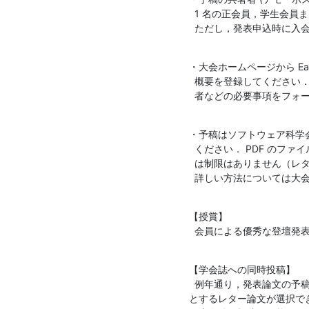
  1 名の正会員，学生会員または名誉会員が含まれている必要があります．

  ただし，発表申込時に
・大会ホームページから Ea
  概要を登録してください．続いて，大会ホームページから，登壇発表予定

  者などの必要事項をフ
・予稿はソフトウェア科学
  ください． PDF のファイルサイズが 5 MB以下であれば，ページ数に通常

  は制限はありません（レター論文としての同時投稿の場合のみ６ページ）．

  詳しい方法については
【授賞】

  会員による優秀な登壇
【学会誌への同時投稿】

  例年通り，発表論文の予稿を学会誌に同時投稿できます．査読の迅速化を特徴

とするレター論文が選択で