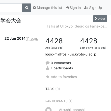
Manage this list
Sign In
Sign Up
older
科学会大会
Talks at UTokyo: Georgios Fainekos...
22 Jun 2014
11 p.m.
4428
4428
Age (days ago)
Last active (days ago)
logic-ml@fos.kuis.kyoto-u.ac.jp
0 comments
1 participants
Add to favorites
TAGS
(0)
(1)
PARTICIPANTS
Atsushi Igarashi