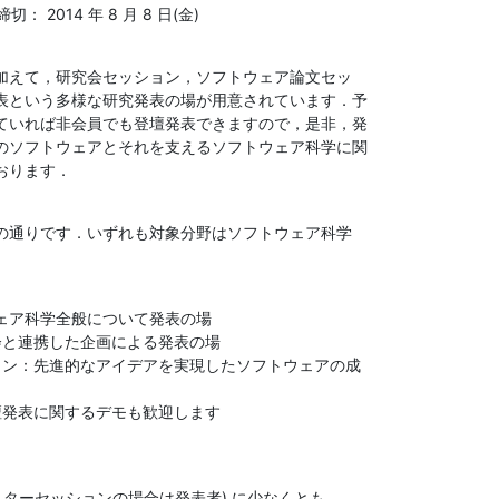
切： 2014 年 8 月 8 日(金)
加えて，研究会セッション，ソフトウェア論文セッ

表という多様な研究発表の場が用意されています．予

ていれば非会員でも登壇発表できますので，是非，発

のソフトウェアとそれを支えるソフトウェア科学に関

おります．
の通りです．いずれも対象分野はソフトウェア科学

ェア科学全般について発表の場

登壇発表に関するデモも歓迎します
スターセッションの場合は発表者) に少なくとも
