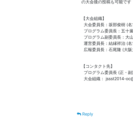
の大会後の投稿も可能です
【大会組織】

  大会委員長：坂部俊樹 (名古屋大学)

  プログラム委員長：五十嵐淳 (京都大学)

  プログラム副委員長：大山恵弘 (電気通信大学)

  運営委員長：結縁祥治 (名古屋大学)

  広報委員長：石尾隆 (大阪
【コンタクト先】

  プログラム委員長 (正・副)： jssst2014@easychair.org

  大会組織： jssst2014-oc@f
Reply