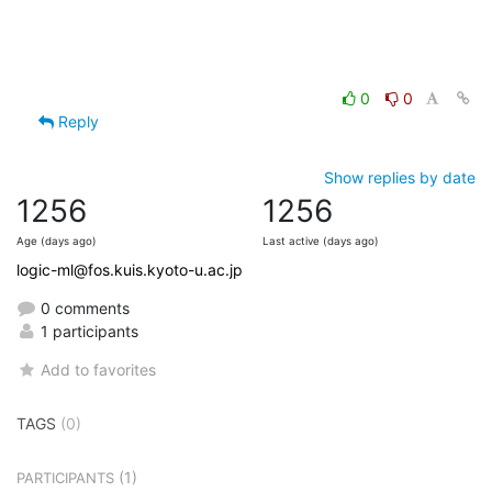
0
0
Reply
Show replies by date
1256
1256
Age (days ago)
Last active (days ago)
logic-ml@fos.kuis.kyoto-u.ac.jp
0 comments
1 participants
Add to favorites
TAGS
(0)
(1)
PARTICIPANTS