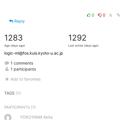
0
0
Reply
1283
1292
Age (days ago)
Last active (days ago)
logic-ml@fos.kuis.kyoto-u.ac.jp
1 comments
1 participants
Add to favorites
TAGS
(0)
(1)
PARTICIPANTS
YOKOYAMA Keita