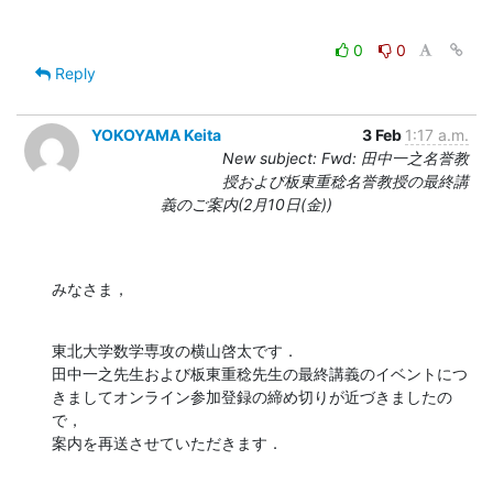
0
0
Reply
YOKOYAMA Keita
3 Feb
1:17 a.m.
New subject: Fwd: 田中一之名誉教
授および板東重稔名誉教授の最終講
義のご案内(2月10日(金))
みなさま，
東北大学数学専攻の横山啓太です．

田中一之先生および板東重稔先生の最終講義のイベントにつ
きましてオンライン参加登録の締め切りが近づきましたの
で，

案内を再送させていただきます．