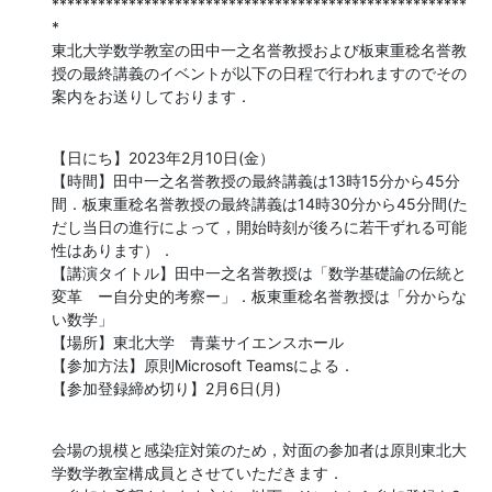
******************************************************
*

東北大学数学教室の田中一之名誉教授および板東重稔名誉教
授の最終講義のイベントが以下の日程で行われますのでその
案内をお送りしております．
【日にち】2023年2月10日(金）

【時間】田中一之名誉教授の最終講義は13時15分から45分
間．板東重稔名誉教授の最終講義は14時30分から45分間(た
だし当日の進行によって，開始時刻が後ろに若干ずれる可能
性はあります）．

【講演タイトル】田中一之名誉教授は「数学基礎論の伝統と
変革　ー自分史的考察ー」．板東重稔名誉教授は「分からな
い数学」

【場所】東北大学　青葉サイエンスホール

【参加方法】原則Microsoft Teamsによる．

【参加登録締め切り】2月6日(月)
会場の規模と感染症対策のため，対面の参加者は原則東北大
学数学教室構成員とさせていただきます．
