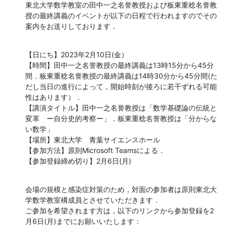
東北大学数学教室の田中一之名誉教授および板東重稔名誉教
授の最終講義のイベントが以下の日程で行われますのでその
案内をお送りしております．
【日にち】2023年2月10日(金）

【時間】田中一之名誉教授の最終講義は13時15分から45分
間．板東重稔名誉教授の最終講義は14時30分から45分間(た
だし当日の進行によって，開始時刻が後ろに若干ずれる可能
性はあります）．

【講演タイトル】田中一之名誉教授は「数学基礎論の伝統と
変革　ー自分史的考察ー」．板東重稔名誉教授は「分からな
い数学」

【場所】東北大学　青葉サイエンスホール

【参加方法】原則Microsoft Teamsによる．

【参加登録締め切り】2月6日(月)
会場の規模と感染症対策のため，対面の参加者は原則東北大
学数学教室構成員とさせていただきます．

ご参加を希望されます方は，以下のリンクから参加登録を2
月6日(月)までにお願いいたします：