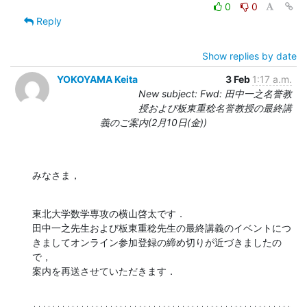
0
0
Reply
Show replies by date
YOKOYAMA Keita
3 Feb
1:17 a.m.
New subject: Fwd: 田中一之名誉教
授および板東重稔名誉教授の最終講
義のご案内(2月10日(金))
みなさま，
東北大学数学専攻の横山啓太です．

田中一之先生および板東重稔先生の最終講義のイベントにつ
きましてオンライン参加登録の締め切りが近づきましたの
で，

案内を再送させていただきます．