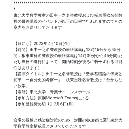
******************************************************
*

東北大学数学教室の田中一之名誉教授および板東重稔名誉教
授の最終講義のイベントが以下の日程で行われますのでその
案内をお送りしております．
【日にち】2023年2月10日(金）

【時間】田中一之名誉教授の最終講義は13時15分から45分
間．板東重稔名誉教授の最終講義は14時30分から45分間(た
だし当日の進行によって，開始時刻が後ろに若干ずれる可能
性はあります）．

【講演タイトル】田中一之名誉教授は「数学基礎論の伝統と
変革　ー自分史的考察ー」．板東重稔名誉教授は「分からな
い数学」

【場所】東北大学　青葉サイエンスホール

【参加方法】原則Microsoft Teamsによる．

【参加登録締め切り】2月6日(月)
会場の規模と感染症対策のため，対面の参加者は原則東北大
学数学教室構成員とさせていただきます．
