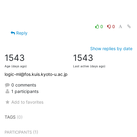
0
0
Reply
Show replies by date
1543
1543
Age (days ago)
Last active (days ago)
logic-ml@fos.kuis.kyoto-u.ac.jp
0 comments
1 participants
Add to favorites
TAGS
(0)
(1)
PARTICIPANTS