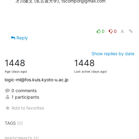
才川隆文 (名古屋大学), tscompor@gmail.com
0
0
Reply
Show replies by date
1448
1448
Age (days ago)
Last active (days ago)
logic-ml@fos.kuis.kyoto-u.ac.jp
0 comments
1 participants
Add to favorites
TAGS
(0)
(1)
PARTICIPANTS