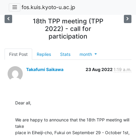
fos.kuis.kyoto-u.ac.jp
18th TPP meeting (TPP
2022) - call for
participation
First Post
Replies
Stats
month
Takafumi Saikawa
23 Aug 2022
1:19 a.m.
Dear all,
We are happy to announce that the 18th TPP meeting will 
take

place in Eiheiji-cho, Fukui on September 29 - October 1st, 