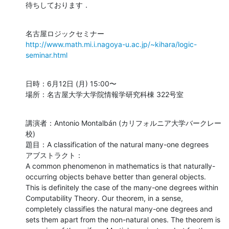
待ちしております．
http://www.math.mi.i.nagoya-u.ac.jp/~kihara/logic-
seminar.html
日時：6月12日 (月) 15:00〜

場所：名古屋大学大学院情報学研究科棟 322号室
講演者：Antonio Montalbán (カリフォルニア大学バークレー
校)

題目：A classification of the natural many-one degrees

アブストラクト：

A common phenomenon in mathematics is that naturally-
occurring objects behave better than general objects. 
This is definitely the case of the many-one degrees within 
Computability Theory. Our theorem, in a sense, 
completely classifies the natural many-one degrees and 
sets them apart from the non-natural ones. The theorem is 