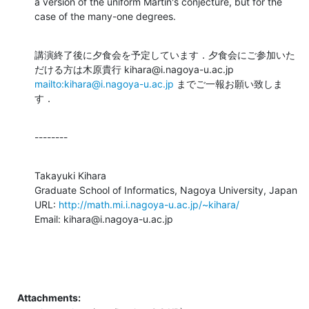
a version of the uniform Martin's conjecture, but for the 
case of the many-one degrees.
講演終了後に夕食会を予定しています．夕食会にご参加いた
だける方は木原貴行 kihara@i.nagoya-u.ac.jp 
mailto:kihara@i.nagoya-u.ac.jp
 までご一報お願い致しま
す．
--------
Takayuki Kihara

Graduate School of Informatics, Nagoya University, Japan

URL: 
http://math.mi.i.nagoya-u.ac.jp/~kihara/
Email: kihara@i.nagoya-u.ac.jp
Attachments: