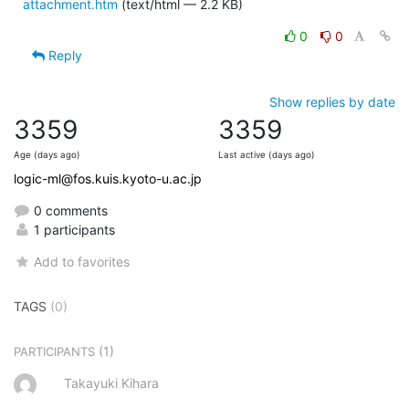
attachment.htm
(text/html — 2.2 KB)
0
0
Reply
Show replies by date
3359
3359
Age (days ago)
Last active (days ago)
logic-ml@fos.kuis.kyoto-u.ac.jp
0 comments
1 participants
Add to favorites
TAGS
(0)
(1)
PARTICIPANTS
Takayuki Kihara