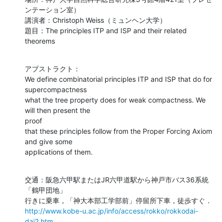
ンテーション室）

講演者：Christoph Weiss（ミュンヘン大学）

題目：The principles ITP and ISP and their related 
theorems
アブストラクト：

We define combinatorial principles ITP and ISP that do for 
supercompactness

what the tree property does for weak compactness. We 
will then present the

proof

that these principles follow from the Proper Forcing Axiom 
and give some

applications of them.
交通：阪急六甲駅またはJR六甲道駅から神戸市バス36系統
「鶴甲団地」

http://www.kobe-u.ac.jp/info/access/rokko/rokkodai-
dai2.htm