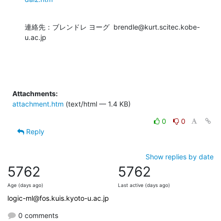
連絡先：ブレンドレ ヨーグ  brendle@kurt.scitec.kobe-
u.ac.jp
Attachments:
attachment.htm
(text/html — 1.4 KB)
0
0
Reply
Show replies by date
5762
5762
Age (days ago)
Last active (days ago)
logic-ml@fos.kuis.kyoto-u.ac.jp
0 comments