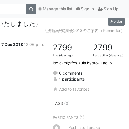
Manage this list
Sign In
Sign Up
older
いたしました）
証明論研究集会2018のご案内（Reminder）
7 Dec 2018
12:06 p.m.
2799
2799
Age (days ago)
Last active (days ago)
logic-ml@fos.kuis.kyoto-u.ac.jp
0 comments
1 participants
Add to favorites
TAGS
(0)
(1)
PARTICIPANTS
Yoshihito Tanaka