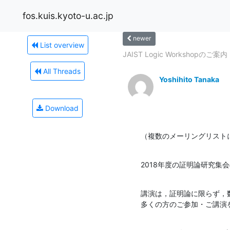
fos.kuis.kyoto-u.ac.jp
newer
List overview
JAIST Logic Workshopのご案内
All Threads
Yoshihito Tanaka
Download
（複数のメーリングリスト
2018年度の証明論研究集
講演は，証明論に限らず，
多くの方のご参加・ご講演