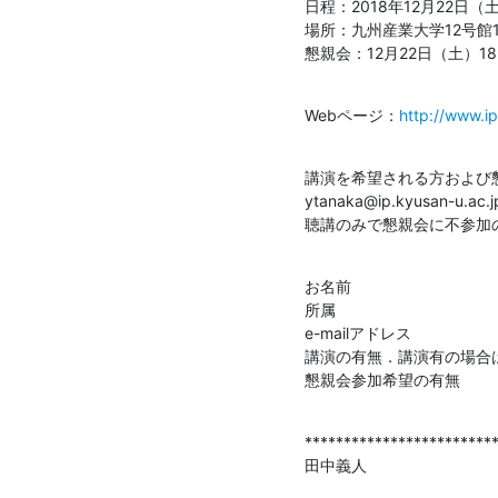
日程：2018年12月22日（土
場所：九州産業大学12号館12
懇親会：12月22日（土）18
Webページ：
http://www.i
講演を希望される方および懇親
ytanaka@ip.kyusan
聴講のみで懇親会に不参加
お名前

所属

e-mailアドレス

講演の有無．講演有の場合
懇親会参加希望の有無
*************************
田中義人