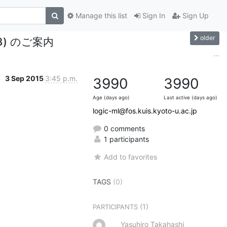
Manage this list
Sign In
Sign Up
older
3) のご案内
...
3 Sep 2015
3:45 p.m.
3990
3990
Age (days ago)
Last active (days ago)
logic-ml@fos.kuis.kyoto-u.ac.jp
0 comments
1 participants
Add to favorites
TAGS
(0)
(1)
PARTICIPANTS
Yasuhiro Takahashi