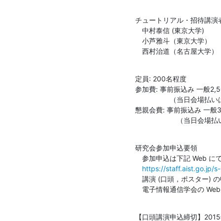
チュートリアル・招待講演者
　中村泰信 (東京大学)

　小芦雅斗（東京大学）

　西村治道（名古屋大学）
定員: 200名程度

参加費: 事前振込み 一般2,5
　　　　　（当日会場払いは 一
懇親会費: 事前振込み 一般3,
　　　　　　（当日会場払い
研究会参加申込要領

　参加申込は下記 Web に
https://staff.aist.go.jp/
　講演 (口頭，ポスター) の
　電子情報通信学会の We
【口頭講演申込締切】2015年