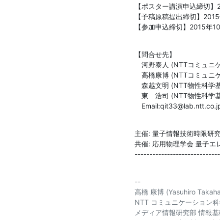
【ポスター講演申込締切】201
【予稿原稿提出締切】2015年
【参加申込締切】2015年10
【問合せ先】

　河野泰人 (NTTコミュニ
　高橋康博 (NTTコミュニ
　森越文明 (NTT物性科学基
　東　浩司 (NTT物性科学基
　Email:qit33@lab.ntt.co.j
主催: 量子情報技術時限研究専
共催: 応用物理学会 量子エ
-----------------------------
-- 

高橋 康博 (Yasuhiro Takahas
NTT コミュニケーション科
メディア情報研究部 情報基