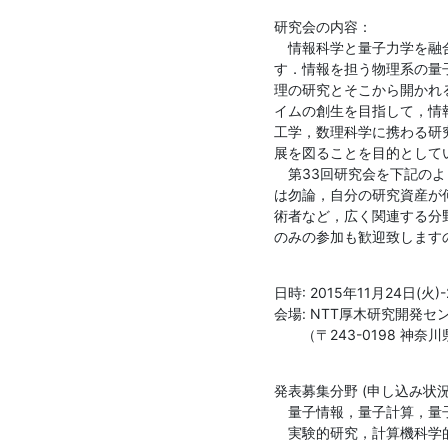
研究会の内容：

　情報科学と量子力学を融
す．情報を担う物理系の量子
理の研究とそこから開かれ
イムの創生を目指して，情報
工学，数理科学に携わる研
展を図ることを目的としてい
　第33回研究会を下記のよ
は勿論，自分の研究資産が何
術者など，広く関連する分
のみの参加も歓迎致します
日時: 2015年11月24日(火)-
会場: NTT厚木研究開発セン
　　（〒243-0198 神奈
発表募集分野 (申し込み状
　量子情報，量子計算，量
　実験的研究，計算機科学