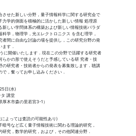
合させた新しい分野，量子情報科学に関する研究会で

力学的側面を積極的に活かした新しい情報 処理原

る新しい学問体系の構築および新しい情報技術パラダ

科学，物理学，光エレクトロニクス を含む理学，

究者間に自由な討論の場を提供し，この研究分野の発

ます．

うに開催いたします．現在この分野で活躍する研究者

らかの形で使えそうだと予感している研 究者・技

野の研究者・技術者からの発表を募集致します．聴講

ので，奮ってお申し込みください．
25日(水)

タ 講堂

川県厚木市森の里若宮3-1）
況によっては査読の可能性あり)

子暗号など広く量子情報技術に関わる理論的研究，

的研究，数学的研究，および，その他関連分野．