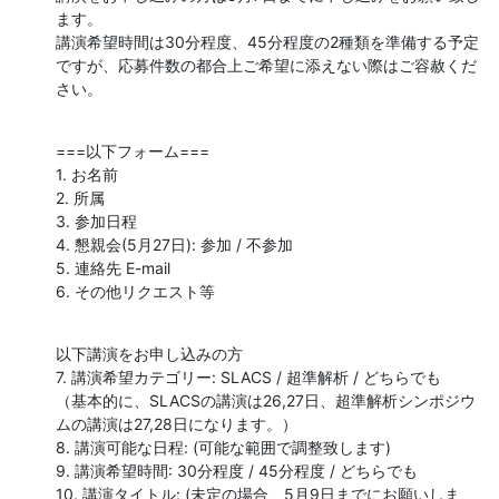
ます。

講演希望時間は30分程度、45分程度の2種類を準備する予定
ですが、応募件数の都合上ご希望に添えない際はご容赦くだ
さい。
===以下フォーム===

1. お名前

2. 所属

3. 参加日程

4. 懇親会(5月27日): 参加 / 不参加

5. 連絡先 E-mail

6. その他リクエスト等
以下講演をお申し込みの方

7. 講演希望カテゴリー: SLACS / 超準解析 / どちらでも

（基本的に、SLACSの講演は26,27日、超準解析シンポジウ
ムの講演は27,28日になります。）

8. 講演可能な日程: (可能な範囲で調整致します)

9. 講演希望時間: 30分程度 / 45分程度 / どちらでも

10. 講演タイトル: (未定の場合、5月9日までにお願いしま