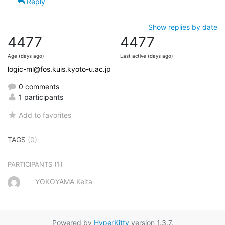
Reply
Show replies by date
4477
4477
Age (days ago)
Last active (days ago)
logic-ml@fos.kuis.kyoto-u.ac.jp
0 comments
1 participants
Add to favorites
TAGS
(0)
(1)
PARTICIPANTS
YOKOYAMA Keita
Powered by
HyperKitty
version 1.3.7.