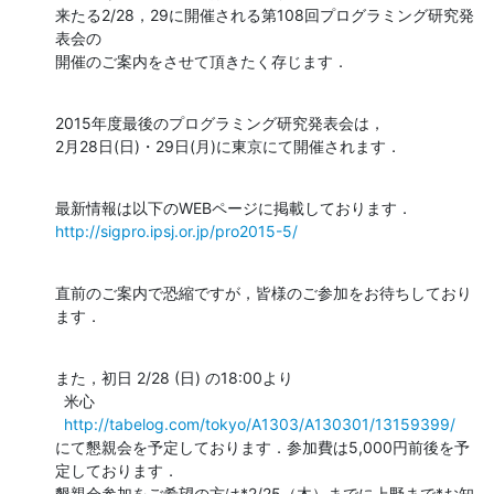
来たる2/28，29に開催される第108回プログラミング研究発
表会の

開催のご案内をさせて頂きたく存じます．
2015年度最後のプログラミング研究発表会は，

2月28日(日)・29日(月)に東京にて開催されます．
http://sigpro.ipsj.or.jp/pro2015-5/
直前のご案内で恐縮ですが，皆様のご参加をお待ちしており
ます．
また，初日 2/28 (日) の18:00より

  米心

http://tabelog.com/tokyo/A1303/A130301/13159399/
にて懇親会を予定しております．参加費は5,000円前後を予
定しております．

懇親会参加をご希望の方は*2/25（木）までに上野まで*お知