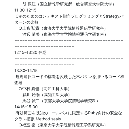
　　胡 振江（国立情報学研究所，総合研究大学院大学）

11:30-12:15

 C＃のためのコンテキスト指向プログラミングとStrategyパ
ターンの比較

　○上條 弘貴（東海大学大学院情報通信学研究科）

　　渡辺 晴美（東海大学大学院情報通信学研究科）

−−−−−−−−−−−−−−−−−−−−−−−−−−−−−−−−−−−−−−−−−−
−−−−−−−−−−−−−−−−−−−−−−−

12:15–13:30 休憩

−−−−−−−−−−−−−−−−−−−−−−−−−−−−−−−−−−−−−−−−−−
−−−−−−−−−−−−−−−−−−−−−−−

13:30–14:15

 規則違反コードの構造を反映した木パタンを用いるコード検
査器

　○中村 真也（高知工科大学）

　　鵜川 始陽（高知工科大学）

　　馬谷 誠二（京都大学大学院情報学研究科）

14:15–15:00

 有効範囲を既知のコールパスに限定するRuby向けの安全な
クラス拡張 Method seals

　○福室 嶺（東京大学大学院情報理工学系研究科）
