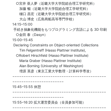
　○宮井 亜人夢（近畿大学大学院総合理工学研究科）

　　加藤 暢（近畿大学大学院総合理工学研究科）

　　樋口 昌宏（近畿大学大学院総合理工学研究科）

　　大山 博史（広島商船高等専門学校）

14:15–15:00

 手続き抽象化機能をもつプログラミング言語による 3D 印刷

　○金田 泰（Dasyn）

15:00–15:45

 Declaring Constraints on Object-oriented Collections

　　Tim Felgentreff (Hasso Plattner Institute),

　○Robert Hirschfeld (Hasso Plattner Institute)

　　Maria Graber (Hasso Plattner Institute)

　　Alan Borning (University of Washington)

　　増原 英彦（東京工業大学数理・計算科学専攻）

−−−−−−−−−−−−−−−−−−−−−−−−−−−−−−−−−−−−−−−−−−
−−−−−−−−−−−−−−−−−−−−−−−

15:45–15:55 休憩

−−−−−−−−−−−−−−−−−−−−−−−−−−−−−−−−−−−−−−−−−−
−−−−−−−−−−−−−−−−−−−−−−−

15:55–16:20 拡大運営委員会（全員参加可能）

−−−−−−−−−−−−−−−−−−−−−−−−−−−−−−−−−−−−−−−−−−