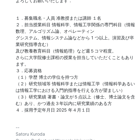
よろしくお願いいたします．
１．募集職名・人員 准教授または講師 １名

２．担当授業科目 情報科学、情報工学関係の専門科目（情報
数理、アルゴリズム論、オペレーティン

グシステム、情報システム論などから 1 つ以上。演習及び卒
業研究指導含む）

及び教養教育科目（情報処理）など週５コマ程度。

さらに大学院修士課程の授業を担当していただくこともあり
ます。

３．応募資格

（１）学歴 博士の学位を持つ方

（２）研究領域等 情報科学または情報工学（情報科学あるい
は情報工学における入門的指導を行える方が望ましい）

（３）研究業績 著書・論文が５点以上（修士、博士論文を含
む）あり、かつ過去３年以内に研究業績のある方

４．採用予定年月日 2025 年４月１日
-- 

Satoru Kuroda
