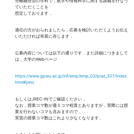
分離融合型の学科で，数学や情報科学に関する講義を行なっ
ていただくことを

想定しております．
適任の方がおられましたら，応募を検討いただくようお伝え
いただければ幸甚に存じます．
公募内容については以下の通りです．また詳細につきまして
は，大学のWebページ
https://www.gpwu.ac.jp/inf/emp/emp_02/post_307/index.
html#joho
もしくはJREC-INでご確認ください．

なお，授業コマ数が週５コマ程度とありますが，実際には授
業を行わないコマも含みますので，

実質の授業コマ数はこれより少なくなります．