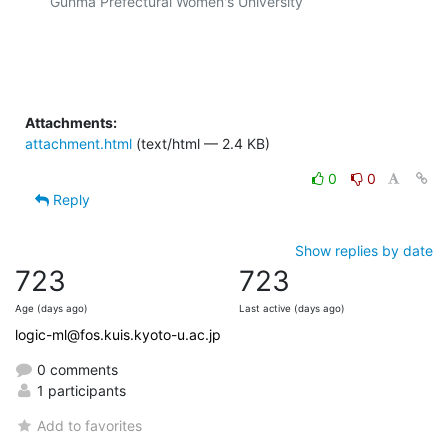
Gunma Prefectural Women's University

Attachments:
attachment.html
(text/html — 2.4 KB)
0
0
Reply
Show replies by date
723
723
Age (days ago)
Last active (days ago)
logic-ml@fos.kuis.kyoto-u.ac.jp
0 comments
1 participants
Add to favorites