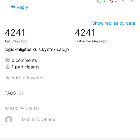
0
0
Reply
Show replies by date
4241
4241
Age (days ago)
Last active (days ago)
logic-ml@fos.kuis.kyoto-u.ac.jp
0 comments
1 participants
Add to favorites
TAGS
(0)
(1)
PARTICIPANTS
Mitsuhiro Okada