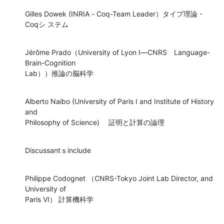
Gilles Dowek (INRIA－Coq-Team Leader）タイプ理論・
Coqシ ステム
Jérôme Prado（University of Lyon I―CNRS　Language-
Brain-Cognition 

Lab））推論の脳科学
Alberto Naibo (University of Paris I and Institute of History 
and 

Philosophy of Science)　 証明と計算の論理
Discussantｓinclude
Philippe Codognet （CNRS-Tokyo Joint Lab Director, and 
University of 

Paris VI） 計算機科学