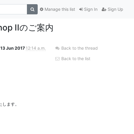
Manage this list
Sign In
Sign Up
rkshop IIのご案内
13 Jun 2017
12:14 a.m.
Back to the thread
Back to the list
します。
