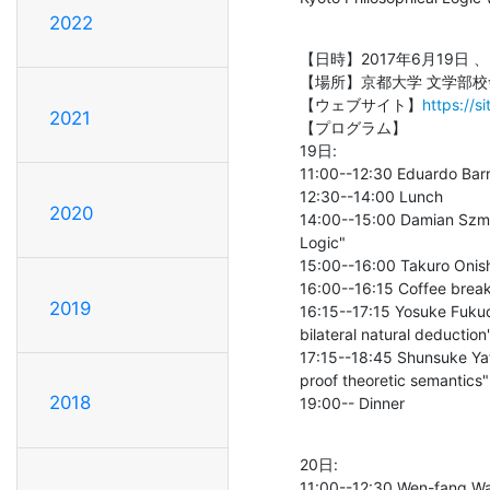
2022
【日時】2017年6月19日 、2
【場所】京都大学 文学部校舎
【ウェブサイト】
https://
2021
【プログラム】

19日:

11:00--12:30 Eduardo Barri
12:30--14:00 Lunch

2020
14:00--15:00 Damian Szmuc
Logic"

15:00--16:00 Takuro Onishi
16:00--16:15 Coffee break
2019
16:15--17:15 Yosuke Fukuda
bilateral natural deduction"
17:15--18:45 Shunsuke Yata
proof theoretic semantics"

2018
19:00-- Dinner
20日:

11:00--12:30 Wen-fang Wan