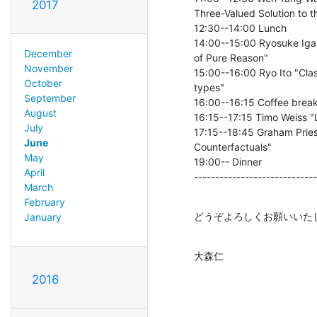
2017
Three-Valued Solution to t
12:30--14:00 Lunch

14:00--15:00 Ryosuke Igar
December
of Pure Reason"

November
15:00--16:00 Ryo Ito "Class
October
types"

September
16:00--16:15 Coffee break
August
16:15--17:15 Timo Weiss "Lo
July
17:15--18:45 Graham Pries
June
Counterfactuals"

May
19:00-- Dinner

April
-----------------------------
March
February
どうぞよろしくお願いいた
January
大森仁
2016