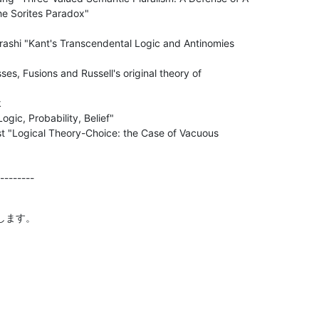
he Sorites Paradox"

ashi "Kant's Transcendental Logic and Antinomies

es, Fusions and Russell's original theory of



gic, Probability, Belief"

t "Logical Theory-Choice: the Case of Vacuous

--------
します。