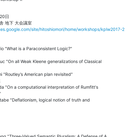
0日

 地下 大会議室

sites.google.com/site/hitoshiomori/home/workshops/kplw2017-2
o "What is a Paraconsistent Logic?"

 "On all Weak Kleene generalizations of Classical

 "Routley’s American plan revisited"



 "On a computational interpretation of Rumfitt's



be "Deflationism, logical notion of truth and

g "Three-Valued Semantic Pluralism: A Defense of A
