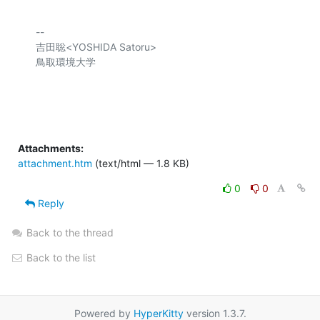
-- 

吉田聡<YOSHIDA Satoru>

鳥取環境大学

Attachments:
attachment.htm
(text/html — 1.8 KB)
0
0
Reply
Back to the thread
Back to the list
Powered by
HyperKitty
version 1.3.7.