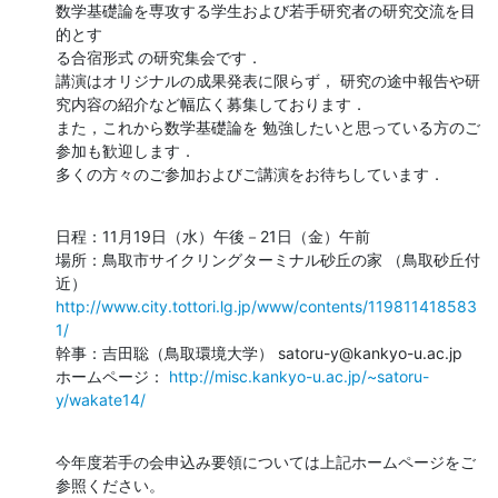
数学基礎論を専攻する学生および若手研究者の研究交流を目
的とす

る合宿形式 の研究集会です．

講演はオリジナルの成果発表に限らず， 研究の途中報告や研
究内容の紹介など幅広く募集しております．

また，これから数学基礎論を 勉強したいと思っている方のご
参加も歓迎します．

多くの方々のご参加およびご講演をお待ちしています．
日程：11月19日（水）午後－21日（金）午前

場所：鳥取市サイクリングターミナル砂丘の家 （鳥取砂丘付
http://www.city.tottori.lg.jp/www/contents/119811418583
1/
幹事：吉田聡（鳥取環境大学） satoru-y@kankyo-u.ac.jp

ホームページ： 
http://misc.kankyo-u.ac.jp/~satoru-
y/wakate14/
今年度若手の会申込み要領については上記ホームページをご
参照ください。