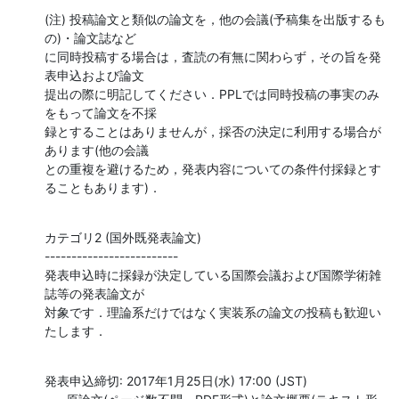
(注) 投稿論文と類似の論文を，他の会議(予稿集を出版するも
の)・論文誌など

に同時投稿する場合は，査読の有無に関わらず，その旨を発
表申込および論文

提出の際に明記してください．PPLでは同時投稿の事実のみ
をもって論文を不採

録とすることはありませんが，採否の決定に利用する場合が
あります(他の会議

との重複を避けるため，発表内容についての条件付採録とす
ることもあります)．
カテゴリ2 (国外既発表論文)

-------------------------

発表申込時に採録が決定している国際会議および国際学術雑
誌等の発表論文が

対象です．理論系だけではなく実装系の論文の投稿も歓迎い
たします．
発表申込締切: 2017年1月25日(水) 17:00 (JST)
