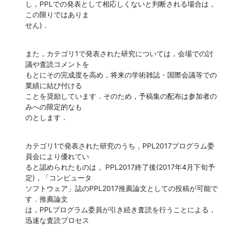
し，PPLでの発表として相応しくないと判断される場合は，
この限りではありま

せん)．
また，カテゴリ1で発表された研究については，会場での討
議や査読コメントを

もとにその完成度を高め，将来の学術雑誌・国際会議等での
業績に結び付ける

ことを奨励しています．そのため，予稿集の配布は参加者の
みへの限定的なも

のとします．
カテゴリ1で発表された研究のうち，PPL2017プログラム委
員会により優れてい

ると認められたものは， PPL2017終了後(2017年4月下旬予
定)，「コンピュータ

ソフトウェア」誌のPPL2017推薦論文としての投稿が可能で
す．推薦論文

は，PPLプログラム委員が引き続き査読を行うことによる，
迅速な査読プロセス
