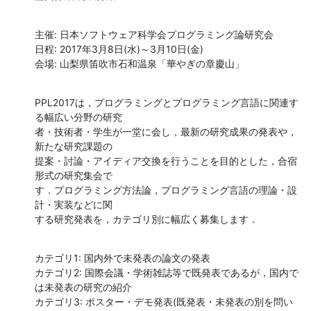
主催: 日本ソフトウェア科学会プログラミング論研究会

日程: 2017年3月8日(水)～3月10日(金)

会場: 山梨県笛吹市石和温泉「華やぎの章慶山」
PPL2017は，プログラミングとプログラミング言語に関連す
る幅広い分野の研究

者・技術者・学生が一堂に会し，最新の研究成果の発表や，
新たな研究課題の

提案・討論・アイディア交換を行うことを目的とした，合宿
形式の研究集会で

す．プログラミング方法論，プログラミング言語の理論・設
計・実装などに関

する研究発表を，カテゴリ別に幅広く募集します．
カテゴリ1: 国内外で未発表の論文の発表

カテゴリ2: 国際会議・学術雑誌等で既発表であるが，国内で
は未発表の研究の紹介

カテゴリ3: ポスター・デモ発表(既発表・未発表の別を問い