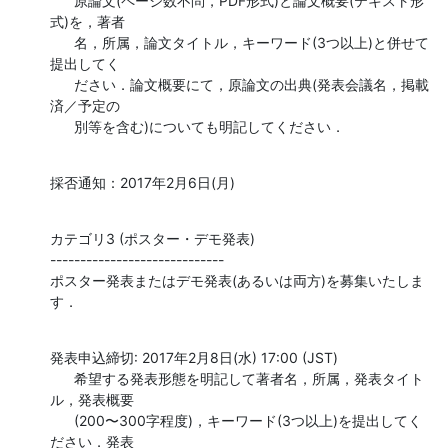
      原論文(ページ数不問，PDF形式)と論文概要(テキスト形
式)を，著者

      名，所属，論文タイトル，キーワード(3つ以上)と併せて
提出してく

      ださい．論文概要にて，原論文の出典(発表会議名，掲載
済／予定の

      別等を含む)についても明記してください．
採否通知：2017年2月6日(月)
カテゴリ3 (ポスター・デモ発表)

-----------------------------

ポスター発表またはデモ発表(あるいは両方)を募集いたしま
す．
発表申込締切: 2017年2月8日(水) 17:00 (JST)

      希望する発表形態を明記して著者名，所属，発表タイト
ル，発表概要

      (200〜300字程度)，キーワード(3つ以上)を提出してく
ださい．発表
