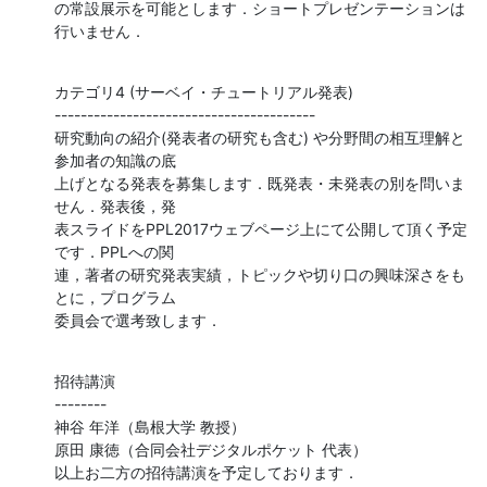
の常設展示を可能とします．ショートプレゼンテーションは
行いません．
カテゴリ4 (サーベイ・チュートリアル発表)

----------------------------------------

研究動向の紹介(発表者の研究も含む) や分野間の相互理解と
参加者の知識の底

上げとなる発表を募集します．既発表・未発表の別を問いま
せん．発表後，発

表スライドをPPL2017ウェブページ上にて公開して頂く予定
です．PPLへの関

連，著者の研究発表実績，トピックや切り口の興味深さをも
とに，プログラム

委員会で選考致します．
招待講演

--------

神谷 年洋（島根大学 教授）

原田 康徳（合同会社デジタルポケット 代表）

以上お二方の招待講演を予定しております．