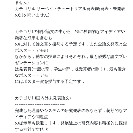
ません)

カテゴリ4: サーベイ・チュートリアル発表(既発表・未発表
の別を問いません)
カテゴリ1の採択論文の中から，特に独創的なアイディアや
顕著な成果を含むも

のに対して論文賞を授与する予定です．また全論文発表と全
ポスター・デモの

なかから，聴衆の投票によりそれぞれ，最も優秀な論文プレ
ゼンテーションに

は発表賞(一般の部，学生の部，既受賞者は除く)，最も優秀
なポスター・デモ

にはポスター賞を授与する予定です．
カテゴリ1 (国内外未発表論文)

----------------------------

完成した理論やシステムの研究発表のみならず，萌芽的なア
イディアや問題点

の提示等も歓迎します．発展途上の研究内容も積極的に採録
する方針です(ただ
