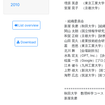
増原 英彦　（東京工業大学）
2010
室屋 晃子　（京都大学）
・組織委員会

List overview
新屋 良磨（秋田大学）[組織
関山 太朗（国立情報学研究所
和賀 正樹（京都大学）[財務
山田 晃久（産業技術総合研究
Download
叢　 悠悠（東京工業大学）[
北川 舞 　 [会場副担当]

水島 宏太（OPT, Inc.） [渉
稲葉 一浩（Google）[プ
江本 健斗（九州工業大学） 
上野 雄大（新潟大学） [前
海野 広志（筑波大学）[前
===================
秋田大学　数理科学コース

新屋良磨