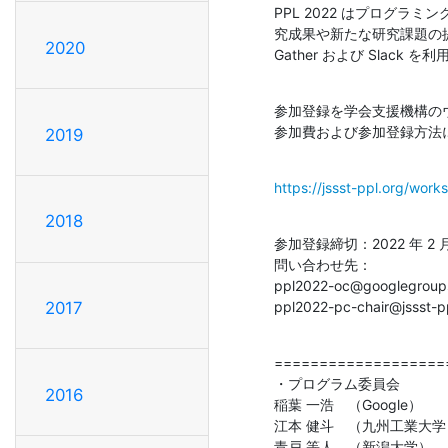
PPL 2022 はプログ
究成果や新たな研究課題の提
2020
Gather および Slac
参加登録を学会支援機構の
参加費および参加登録方法
2019
https://jssst-ppl.org/work
2018
参加登録締切：2022 年 2 月
問い合わせ先：

ppl2022-oc@googlegroup
ppl2022-pc-chair@jssst-pp
2017
===================
・プログラム委員会

2016
稲葉 一浩　（Google）　
江本 健斗　（九州工業大学
青戸 等人　（新潟大学）
