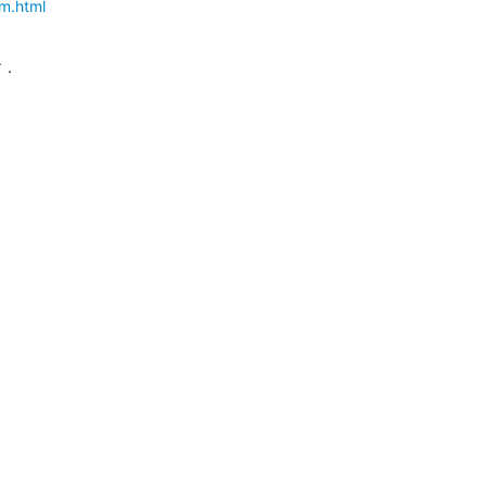
am.html
す．