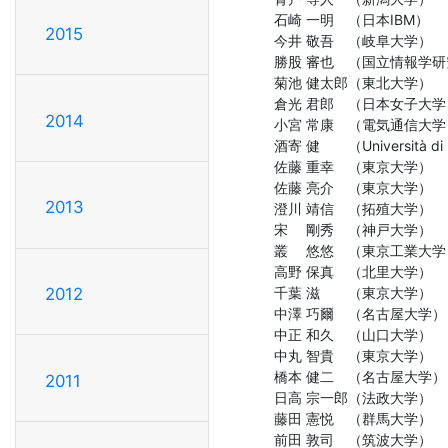
石崎 一明　（日本IBM）

2015
今井 敬吾　（岐阜大学）

勝股 審也　（国立情報学研
菊池 健太郎（東北大学）

倉光 君郎　（日本女子大学）
2014
小宮 常康　（電気通信大学）
酒寄 健　　（Università di 
佐藤 重幸　（東京大学）

佐藤 亮介　（東京大学）

2013
澄川 靖信　（拓殖大学）

宋　 剛秀　（神戸大学）

叢　 悠悠　（東京工業大学）
高野 保真　（北里大学）

千葉 滋　　（東京大学）

2012
中澤 巧爾　（名古屋大学）

中正 和久　（山口大学）

中丸 智貴　（東京大学）

橋本 健二　（名古屋大学）

2011
日高 宗一郎（法政大学）

藤田 憲悦　（群馬大学）

前田 敦司　（筑波大学）
