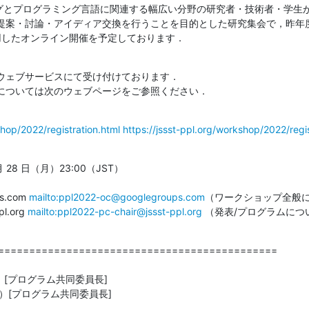
ラミングとプログラミング言語に関連する幅広い分野の研究者・技術者・学
案・討論・アイディア交換を行うことを目的とした研究集会で，昨年度と同
k を利用したオンライン開催を予定しております．
ウェブサービスにて受け付けております．

については次のウェブページをご参照ください．
shop/2022/registration.html
https://jssst-ppl.org/workshop/2022/regis
 28 日（月）23:00（JST）

s.com 
mailto:ppl2022-oc@googlegroups.com
（ワークショップ全般に
l.org 
mailto:ppl2022-pc-chair@jssst-ppl.org
 （発表/プログラムにつ
=============================================

　 [プログラム共同委員長]

）[プログラム共同委員長]
