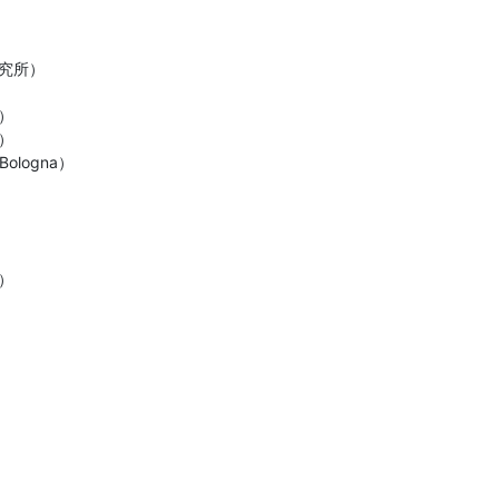
究所）





Bologna）


