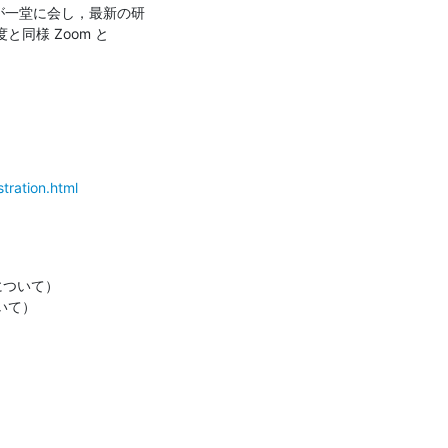
生が一堂に会し，最新の研
様 Zoom と 
tration.html
ついて）

いて）