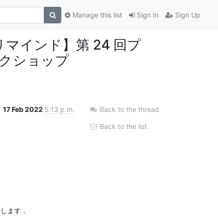
Manage this list
Sign In
Sign Up
リマインド】第 24 回プ
クショップ
17 Feb 2022
5:13 p.m.
Back to the thread
Back to the list