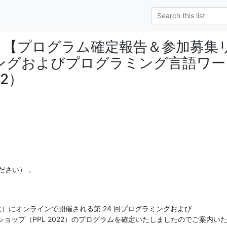
c-ml] 【プログラム確定報告＆参加募集
ングおよびプログラミング言語ワー
22）
ださい），

日（火）にオンラインで開催される第 24 回プログラミングおよび
