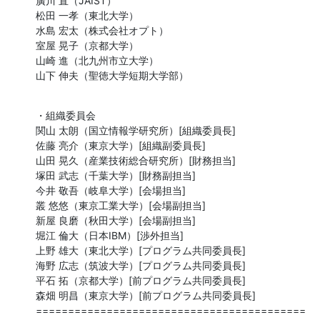
廣川 直（JAIST）

松田 一孝（東北大学）

水島 宏太（株式会社オプト）

室屋 晃子（京都大学）

山崎 進（北九州市立大学）

山下 伸夫（聖徳大学短期大学部）
・組織委員会

関山 太朗（国立情報学研究所）[組織委員長]

佐藤 亮介（東京大学）[組織副委員長]

山田 晃久（産業技術総合研究所）[財務担当]

塚田 武志（千葉大学）[財務副担当]

今井 敬吾（岐阜大学）[会場担当]

叢 悠悠（東京工業大学）[会場副担当]

新屋 良磨（秋田大学）[会場副担当]

堀江 倫大（日本IBM）[渉外担当]

上野 雄大（東北大学）[プログラム共同委員長]

海野 広志（筑波大学）[プログラム共同委員長]

平石 拓（京都大学）[前プログラム共同委員長]

森畑 明昌（東京大学）[前プログラム共同委員長]

==========================================