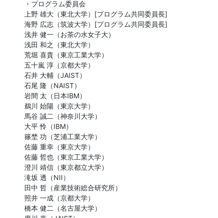
・プログラム委員会

上野 雄大（東北大学）[プログラム共同委員長]

海野 広志（筑波大学）[プログラム共同委員長]

浅井 健一（お茶の水女子大）

浅田 和之（東北大学）

荒堀 喜貴（東京工業大学）

五十嵐 淳（京都大学）

石井 大輔（JAIST）

石尾 隆（NAIST）

岩間 太（日本IBM）

鵜川 始陽（東京大学）

馬谷 誠二（神奈川大学）

大平 怜（IBM）

篠埜 功（芝浦工業大学）

佐藤 重幸（東京大学）

佐藤 哲也（東京工業大学）

澄川 靖信（東京都立大学）

滝坂 透（NII）

田中 哲（産業技術総合研究所）

照井 一成（京都大学）

橋本 健二（名古屋大学）
