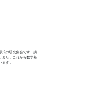
形式の研究集会です．講
．また，これから数学基
います．