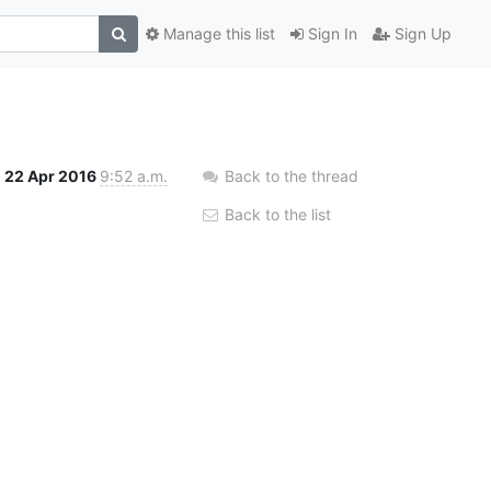
Manage this list
Sign In
Sign Up
22 Apr 2016
9:52 a.m.
Back to the thread
Back to the list