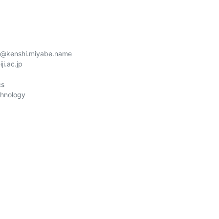
ch@kenshi.miyabe.name

i.ac.jp

s

hnology
