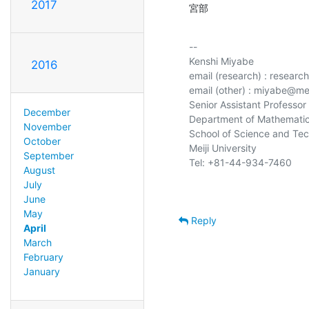
2017
宮部
-- 

Kenshi Miyabe

2016
email (research) : resear
email (other) : miyabe@meij
Senior Assistant Professor

December
Department of Mathematic
November
School of Science and Tec
October
Meiji University

September
August
July
June
May
Reply
April
March
February
January