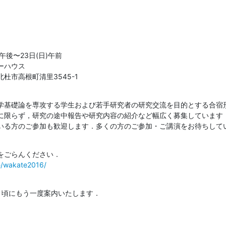
)午後〜23日(日)午前

ハウス

県北杜市高根町清里3545-1
学基礎論を専攻する学生および若手研究者の研究交流を目的とする合宿
に限らず，研究の途中報告や研究内容の紹介など幅広く募集しています
いる方のご参加も歓迎します．多くの方のご参加・ご講演をお待ちして
e/wakate2016/
頃にもう一度案内いたします．
