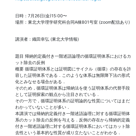
日時：7月26日(金)15:00〜

場所：東北大学理学研究科合同A棟801号室 (zoom配信あり)
講演者：織田幸弘 (東北大学情報)
題目 帰納的定義付き一階述語論理の循環証明体系におけるカ
ット除去の反例

概要 循環証明体系とは証明図にサイクル（循環）の存在を許
容した証明体系である．このような体系は無限降下法の形式
化とみなせる場合がある．

そのため，循環証明体系は帰納法を使う証明体系の代替手段
として証明探索の観点から注目されている．

その一方で，循環証明体系の証明論的な性質についてはまだ
わかっていないことが多い．

本講演では帰納的定義付き一階述語論理に対する循環証明体
系のカット除去の反例を与える．反例の存在から帰納的定義
付き一階述語論理に対する循環証明体系においてはカット除
去性という基本的な性質が成り立たないことがわかる．