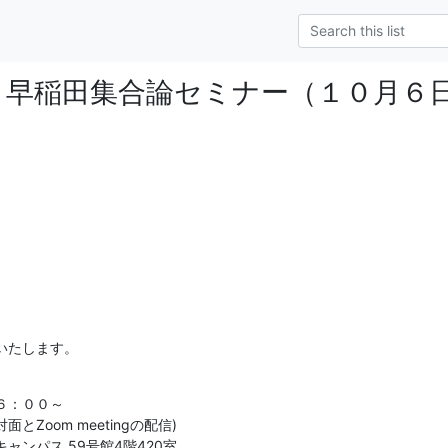
c-ml] 早稲田集合論セミナー（１０月
いたします。
：００～

Zoom meetingの配信)

ンパス 59号館4階420室
