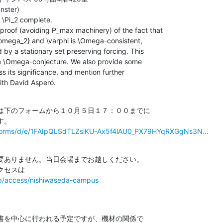
ster)

Pi_2 complete.

oof (avoiding P_max machinery) of the fact that 

{\omega_2} and \varphi is \Omega-consistent, 

by a stationary set preserving forcing. This 

he \Omega-conjecture. We also provide some 

s its significance, and mention further 

 with David Asperó.
は下のフォームから１０月５日１７：００までに

/forms/d/e/1FAIpQLSdTLZsiKU-Ax5f4lAU0_PX79HYqRXGgNs3N...
要ありません。当日会場までお越しください。

op/access/nishiwaseda-campus
書を中心に行われる予定ですが、機材の関係で
