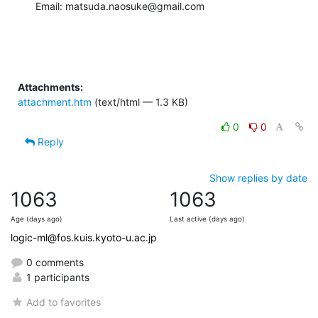
Email: matsuda.naosuke@gmail.com
Attachments:
attachment.htm
(text/html — 1.3 KB)
0
0
Reply
Show replies by date
1063
1063
Age (days ago)
Last active (days ago)
logic-ml@fos.kuis.kyoto-u.ac.jp
0 comments
1 participants
Add to favorites