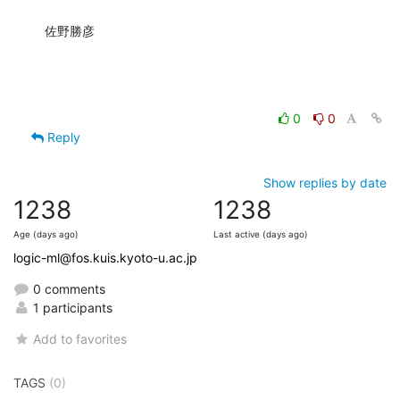
佐野勝彦
0
0
Reply
Show replies by date
1238
1238
Age (days ago)
Last active (days ago)
logic-ml@fos.kuis.kyoto-u.ac.jp
0 comments
1 participants
Add to favorites
TAGS
(0)