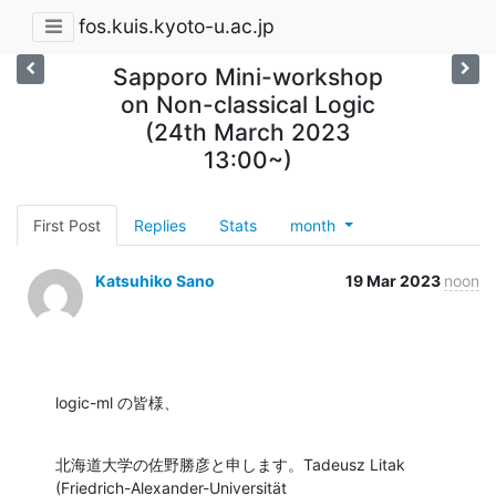
fos.kuis.kyoto-u.ac.jp
Sapporo Mini-workshop
on Non-classical Logic
(24th March 2023
13:00~)
First Post
Replies
Stats
month
Katsuhiko Sano
19 Mar 2023
noon
logic-ml の皆様、
北海道大学の佐野勝彦と申します。Tadeusz Litak 
(Friedrich-Alexander-Universität
