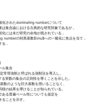
されたdominating numberについて

量は集合論における古典的な研究対象であるが，

般化には未だ研究の余地が残されている．

ng numberの特異基数$\mu$への一般化に焦点を当て，

する．


ル集合

nは定常塔強制と呼ばれる強制法を導入し、

属する実数の集合の正則性を導くことを示した。

in基数のような巨大基数を用いることなく、

同様の結果を導けることが知られている。

である普遍ベール性についても仮定を

ることを示す。
