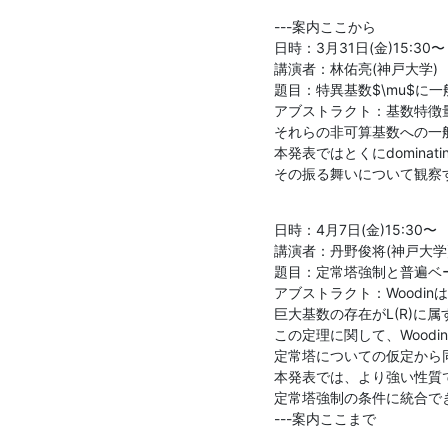
---案内ここから

日時：3月31日(金)15:30〜

講演者：林佑亮(神戸大学)

題目：特異基数$\mu$に一般化
アブストラクト：基数特徴
それらの非可算基数への一
本発表ではとくにdominati
その振る舞いについて観察
日時：4月7日(金)15:30〜

講演者：丹野俊将(神戸大学)
題目：定常塔強制と普遍ベー
アブストラクト：Woodi
巨大基数の存在がL(R)に
この定理に関して、Wood
定常塔についての仮定から
本発表では、より強い性質
定常塔強制の条件に統合でき
---案内ここまで