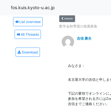
fos.kuis.kyoto-u.ac.jp
newer
List overview
数学会秋季賞の推薦募集
All Threads
吉信 康夫
Download
みなさま：
名古屋大学の吉信と申しま
下記の要領でオンラインに
参加を希望される方にはZoo
吉信までご連絡ください。