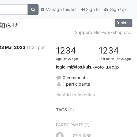
Manage this list
Sign In
Sign Up
older
知らせ
Sapporo Mini-workshop on...
23 Mar 2023
11:22 p.m.
1234
1234
Age (days ago)
Last active (days ago)
logic-ml@fos.kuis.kyoto-u.ac.jp
0 comments
1 participants
Add to favorites
TAGS
(0)
(1)
PARTICIPANTS
吉信 康夫